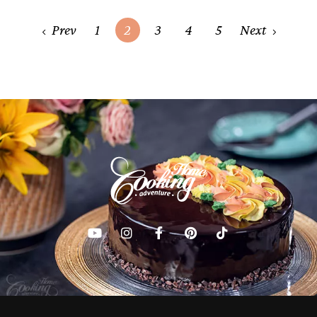
Posts
Prev
1
2
3
4
5
Next
navigation