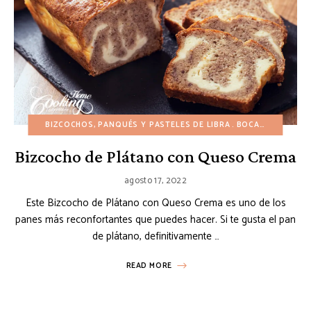
BIZCOCHOS, PANQUÉS Y PASTELES DE LIBRA
BOCADILLOS
CH
Bizcocho de Plátano con Queso Crema
agosto 17, 2022
Este Bizcocho de Plátano con Queso Crema es uno de los
panes más reconfortantes que puedes hacer. Si te gusta el pan
de plátano, definitivamente …
READ MORE