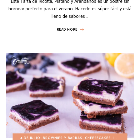
Este Tarta de Ricotta, Plátano y Arándanos es un postre sin
hornear perfecto para el verano. Hacerlo es súper fácil y está
lleno de sabores …
READ MORE
4 DE JULIO
BROWNIES Y BARRAS
CHEESECAKES
INVIERNO
PA