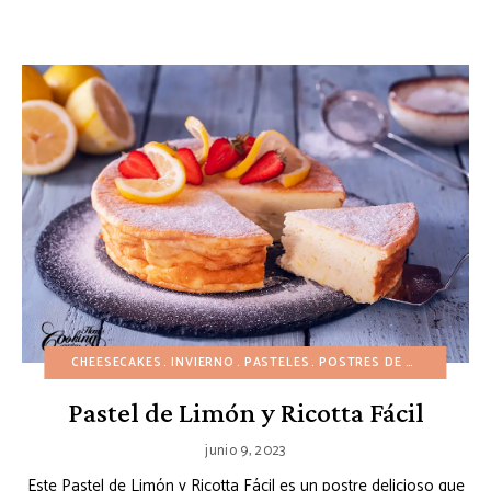
CHEESECAKES
INVIERNO
PASTELES
POSTRES DE FRUTAS
POS
Pastel de Limón y Ricotta Fácil
junio 9, 2023
Este Pastel de Limón y Ricotta Fácil es un postre delicioso que