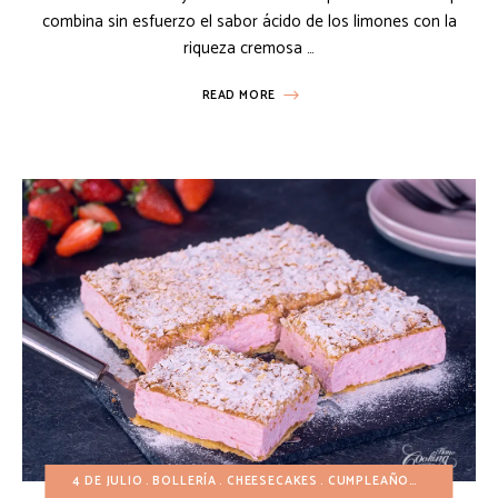
combina sin esfuerzo el sabor ácido de los limones con la
riqueza cremosa …
READ MORE
4 DE JULIO
BOLLERÍA
CHEESECAKES
CUMPLEAÑOS
DÍA DE SA