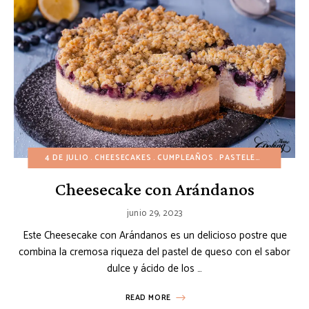
4 DE JULIO
CHEESECAKES
CUMPLEAÑOS
PASTELES
POSTRES 
Cheesecake con Arándanos
junio 29, 2023
Este Cheesecake con Arándanos es un delicioso postre que
combina la cremosa riqueza del pastel de queso con el sabor
dulce y ácido de los …
READ MORE