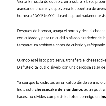
Vierte la mezcla de queso crema sobre la base prepa
arándanos encima y espolvorea la cobertura de avena
hornea a 300°F (150°C) durante aproximadamente 45 
Después de hornear, apaga el horno y deja el cheesec
con cuidado y pasa un cuchillo afilado alrededor del 
temperatura ambiente antes de cubrirlo y refrigerarlo
Cuando esté listo para servir, transfiera el cheesecak
Disfrútelo tal cual o sírvalo con una deliciosa salsa d
Ya sea que lo disfrutes en un cálido día de verano 
fríos, este
cheesecake de arándanos
es un postre 
haces, no olvides compartir las fotos conmigo en
In