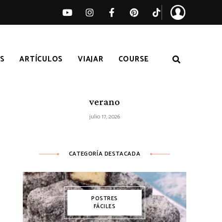
S
ARTÍCULOS
VIAJAR
COURSE
Ensalada de sandía, melocotón y feta
– Receta fácil de ensalada fresca de
verano
julio 17, 2026
CATEGORÍA DESTACADA
POSTRES
FÁCILES