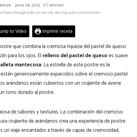
enture
junio 29, 2023
0 Comment
 purchase through links on our site, we may earn a commission.
ump to Video
Imprimir receta
postre que combina la cremosa riqueza del pastel de queso
tín para los ojos. El
relleno del pastel de queso
es suave
galleta mantecosa
. La estrella de este postre es la
 están generosamente esparcidos sobre el cremoso pastel
Los arándanos están cubiertos con un crujiente de avena
un tono dorado al postre.
iosa de sabores y texturas. La combinación del cremoso
tura crujiente de arándanos crea una experiencia de postre
s un viaje encantador a través de capas de cremosidad,