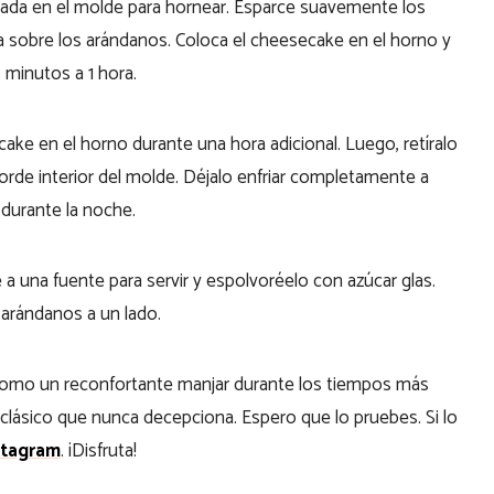
rada en el molde para hornear. Esparce suavemente los
 sobre los arándanos. Coloca el cheesecake en el horno y
minutos a 1 hora.
ake en el horno durante una hora adicional. Luego, retíralo
borde interior del molde. Déjalo enfriar completamente a
 durante la noche.
e a una fuente para servir y espolvoréelo con azúcar glas.
e arándanos a un lado.
o como un reconfortante manjar durante los tiempos más
clásico que nunca decepciona. Espero que lo pruebes. Si lo
stagram
. ¡Disfruta!