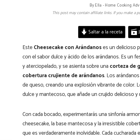
By
Ella - Home Cooking Adv
This post may contain affiliate links. If you make a
Saltar a la receta
J
Este
Cheesecake con Arándanos
es un delicioso 
con el sabor dulce y ácido de los arándanos. Es un fes
y aterciopelado, y se asienta sobre una
corteza de 
cobertura crujiente de arándanos
. Los arándanos
de queso, creando una explosión vibrante de color. 
dulce y mantecoso, que añade un crujido delicioso y 
Con cada bocado, experimentarás una sinfonía armon
cheesecake, la base mantecosa y la irresistible cober
que es verdaderamente inolvidable. Cada cucharada e