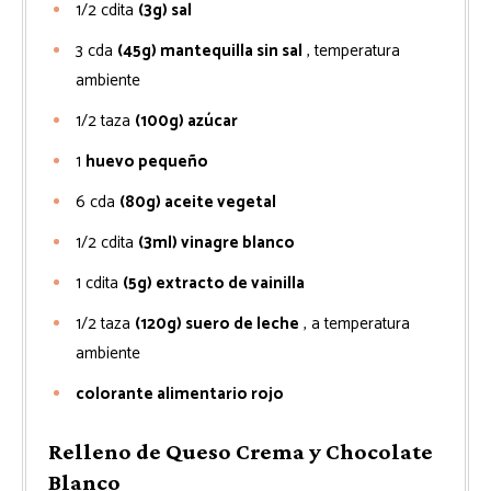
1/2
cdita
(3g) sal
3
cda
(45g) mantequilla sin sal
, temperatura
ambiente
1/2
taza
(100g) azúcar
1
huevo pequeño
6
cda
(80g) aceite vegetal
1/2
cdita
(3ml) vinagre blanco
1
cdita
(5g) extracto de vainilla
1/2
taza
(120g) suero de leche
, a temperatura
ambiente
colorante alimentario rojo
Relleno de Queso Crema y Chocolate
Blanco