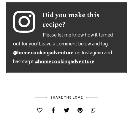
Did you make this
recipe?
Please let me know how it turned
out for you! Leave a comment below and tag
@homecookingadventure
on Instagram and
hashtag it
#homecookingadventure
.
SHARE THE LOVE