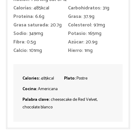
Calorías:
485
kcal
Carbohidratos:
31
g
Proteina:
6.6
g
Grasa:
37.9
g
Grasa saturada:
20.7
g
Colesterol:
97
mg
Sodio:
349
mg
Potasio:
165
mg
Fibra:
0.5
g
Azúcar:
20.9
g
Calcio:
101
mg
Hierro:
1
mg
Calories:
485
kcal
Plato:
Postre
Cocina:
Americana
Palabra clave:
cheesecake de Red Velvet,
chocolate blanco