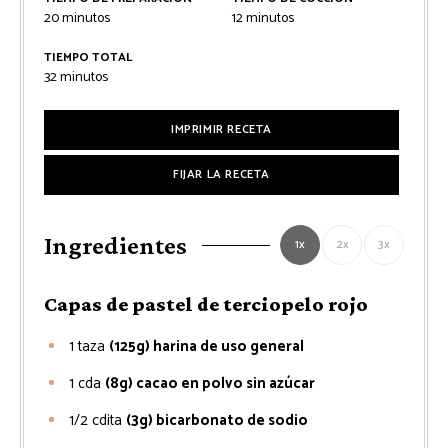
minutos
minutos
20
minutos
12
minutos
TIEMPO TOTAL
minutos
32
minutos
IMPRIMIR RECETA
FIJAR LA RECETA
Ingredientes
1x
2x
3x
Capas de pastel de terciopelo rojo
1
taza
(125g) harina de uso general
1
cda
(8g) cacao en polvo sin azúcar
1/2
cdita
(3g) bicarbonato de sodio