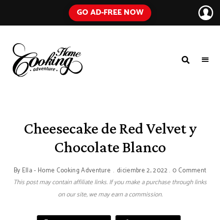
GO AD-FREE NOW
HOME
A
Food
COOKING
Blog
with
ADVENTURE
Tested
Recipes
Using
Cheesecake de Red Velvet y
Everyday
Ingredients
Chocolate Blanco
By
Ella - Home Cooking Adventure
diciembre 2, 2022
0 Comment
This post may contain affiliate links. If you make a purchase through links
on our site, we may earn a commission.