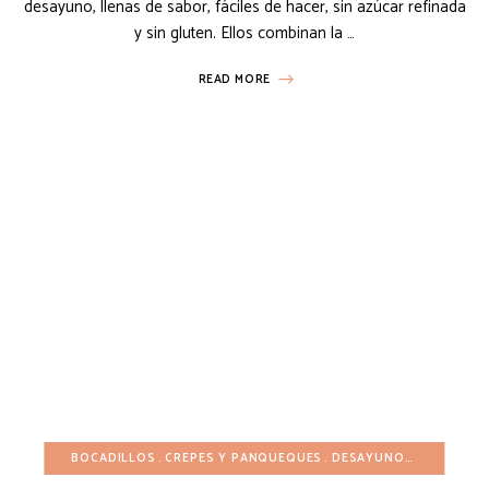
desayuno, llenas de sabor, fáciles de hacer, sin azúcar refinada
y sin gluten. Ellos combinan la …
READ MORE
BOCADILLOS
CREPES Y PANQUEQUES
DESAYUNO
INVIERNO