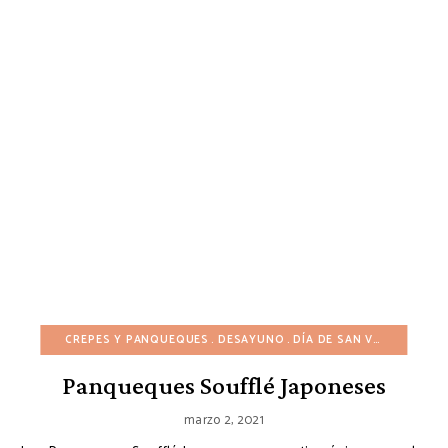
CREPES Y PANQUEQUES
DESAYUNO
DÍA DE SAN VALENTÍN
IN
Panqueques Soufflé Japoneses
marzo 2, 2021