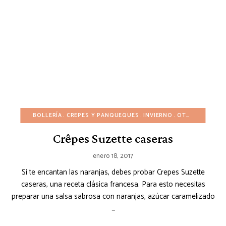
BOLLERÍA
CREPES Y PANQUEQUES
INVIERNO
OTOÑO
POSTR
Crêpes Suzette caseras
enero 18, 2017
Si te encantan las naranjas, debes probar Crepes Suzette
caseras, una receta clásica francesa. Para esto necesitas
preparar una salsa sabrosa con naranjas, azúcar caramelizado
…