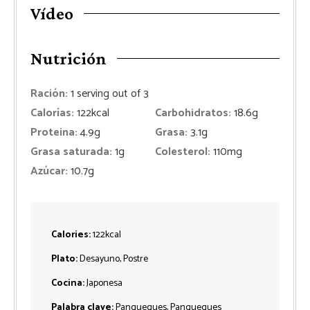
Vídeo
Nutrición
Ración:
1
serving out of 3
Calorías:
122
kcal
Carbohidratos:
18.6
g
Proteina:
4.9
g
Grasa:
3.1
g
Grasa saturada:
1
g
Colesterol:
110
mg
Azúcar:
10.7
g
Calories:
122
kcal
Plato:
Desayuno, Postre
Cocina:
Japonesa
Palabra clave:
Panqueques, Panqueques