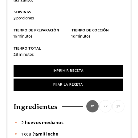
SERVINGS
3
porciones
TIEMPO DE PREPARACIÓN
TIEMPO DE COCCIÓN
minutos
minutos
15
minutos
13
minutos
TIEMPO TOTAL
minutos
28
minutos
IMPRIMIR RECETA
FIJAR LA RECETA
Ingredientes
1x
2x
3x
2
huevos medianos
1
cda
(15ml) leche