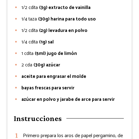
1/2
cdita
(3g) extracto de vainilla
1/4
taza
(30g) harina para todo uso
1/2
cdita
(2g) levadura en polvo
1/4
cdita
(1g) sal
1
cdita
(5ml) jugo de limón
2
cda
(30g) azúcar
aceite para engrasar el molde
bayas frescas para servir
azúcar en polvo y jarabe de arce para servir
Instrucciones
Primero prepara los aros de papel pergamino, de