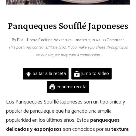
Panqueques Soufflé Japoneses
By
Ella - Home Cooking Adventure
marzo 2, 2021
0 Comment
This post may contain affiliate links. If you make a purchase through links
on our site, we may earn a commission.
Saltar a la receta
Jump to Video
Imprimir receta
Los Panqueques Soufflé Japoneses son un tipo único y
popular de panqueque que ha ganado una amplia
popularidad en los últimos años. Estos
panqueques
delicados y esponjosos
son conocidos por su
textura