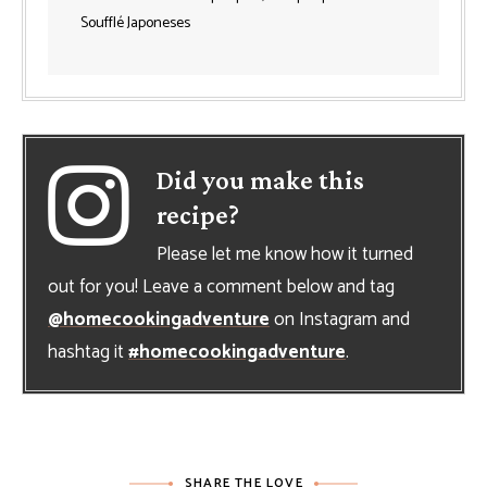
Soufflé Japoneses
Did you make this
recipe?
Please let me know how it turned
out for you! Leave a comment below and tag
@homecookingadventure
on Instagram and
hashtag it
#homecookingadventure
.
SHARE THE LOVE