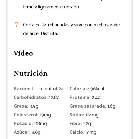
firme y ligeramente dorado.
Corta en 24 rebanadas y sirve con miel o jarabe
de arce. Disfruta.
Vídeo
Nutrición
Ración:
1
slice out of 24
Calorías:
96
kcal
Carbohidratos:
12.8
g
Proteina:
2.4
g
Grasa:
3.9
g
Grasa saturada:
1.6
g
Colesterol:
19
mg
Sodio:
124
mg
Potasio:
118
mg
Fibra:
1.2
g
Azúcar:
4.6
g
Calcio:
51
mg