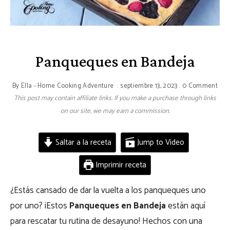
Panqueques en Bandeja
By
Ella - Home Cooking Adventure
septiembre 13, 2023
0 Comment
This post may contain affiliate links. If you make a purchase through links
on our site, we may earn a commission.
Saltar a la receta
Jump to Video
Imprimir receta
¿Estás cansado de dar la vuelta a los panqueques uno
por uno? ¡Estos
Panqueques en Bandeja
están aquí
para rescatar tu rutina de desayuno! Hechos con una