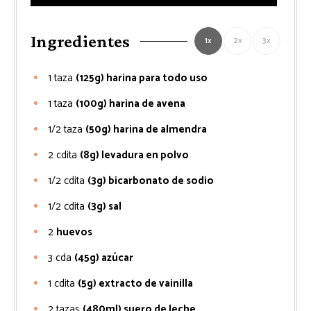
Ingredientes
1x
2x
3x
1
taza
(125g) harina para todo uso
1
taza
(100g) harina de avena
1/2
taza
(50g) harina de almendra
2
cdita
(8g) levadura en polvo
1/2
cdita
(3g) bicarbonato de sodio
1/2
cdita
(3g) sal
2
huevos
3
cda
(45g) azúcar
1
cdita
(5g) extracto de vainilla
2
tazas
(480ml) suero de leche