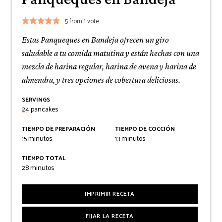
5
from 1 vote
Estas Panqueques en Bandeja ofrecen un giro
saludable a tu comida matutina y están hechas con una
mezcla de harina regular, harina de avena y harina de
almendra, y tres opciones de cobertura deliciosas.
SERVINGS
24
pancakes
TIEMPO DE PREPARACIÓN
TIEMPO DE COCCIÓN
minutos
minutos
15
minutos
13
minutos
TIEMPO TOTAL
minutos
28
minutos
IMPRIMIR RECETA
FIJAR LA RECETA