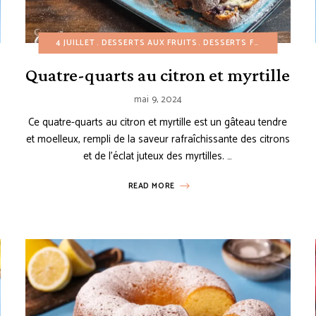
AUX
GÂTEAUX ET BUNDT CAKES
4 JUILLET
DESSERTS AUX FRUITS
PETIT-DÉJEUNER
DESSERTS FACILES
PRINTEMPS
RECETTES 
ÉTÉ
G
Quatre-quarts au citron et myrtille
mai 9, 2024
Ce quatre-quarts au citron et myrtille est un gâteau tendre
et moelleux, rempli de la saveur rafraîchissante des citrons
et de l’éclat juteux des myrtilles. …
READ MORE