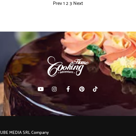
Prev
1
2
3
Next
C CUBE MEDIA SRL Company