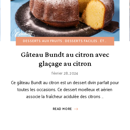
SERTS FACILES
DESSERTS AUX FRUITS
GÂTEAUX ET BUNDT CAKES
DESSERTS FACILES
PAINS
RECETTES À PETIT BU
ÉTÉ
GÂTEAUX
G
Gâteau Bundt au citron avec
glaçage au citron
février 28, 2024
Ce gâteau Bundt au citron est un dessert divin parfait pour
toutes les occasions. Ce dessert moelleux et aérien
associe la fraîcheur acidulée des citrons …
READ MORE