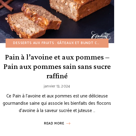
DGET
ÂTEAUX ET BUNDT CAKES
RECETTES AMÉRICAINES
DESSERTS AUX FRUITS
PÂQUES
RECETTES DE COLLATIONS
GÂTEAUX ET BUNDT CAKES
PRINTEMPS
RECETTES À PETIT BUDG
RECETTES SAIN
PAINS
PETIT-
Pain à l’avoine et aux pommes –
Pain aux pommes sain sans sucre
raffiné
janvier 13, 2024
Ce Pain à l’avoine et aux pommes est une délicieuse
gourmandise saine qui associe les bienfaits des flocons
d’avoine à la saveur sucrée et juteuse …
READ MORE