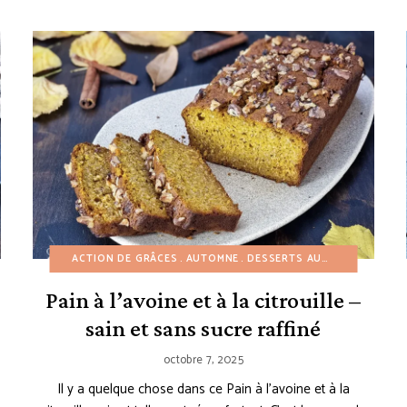
ACTION DE GRÂCES
PAINS
PETIT-DÉJEUNER
AUTOMNE
RECETTES À PETIT BUDGET
DESSERTS AUX FRUITS
DESS
REC
Pain à l’avoine et à la citrouille –
sain et sans sucre raffiné
octobre 7, 2025
Il y a quelque chose dans ce Pain à l’avoine et à la