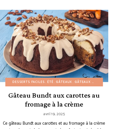
ERTS FACILES
ETTES AMÉRICAINES
DESSERTS FACILES
GÂTEAUX
RECETTES SANS SUCRE RAFFINÉ
GÂTEAUX ET BUNDT CAKES
ÉTÉ
GÂTEAUX
GÂTEAUX ET BUNDT CAKES
HALLOWEEN
PETIT
PÂ
Gâteau Bundt aux carottes au
fromage à la crème
avril 19, 2025
Ce gâteau Bundt aux carottes et au fromage à la crème