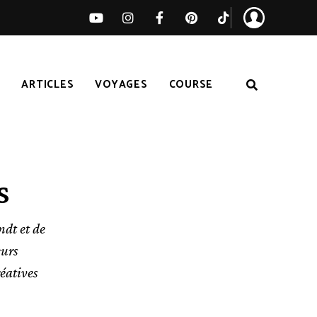
S
ARTICLES
VOYAGES
COURSE
s
ndt et de
eurs
réatives