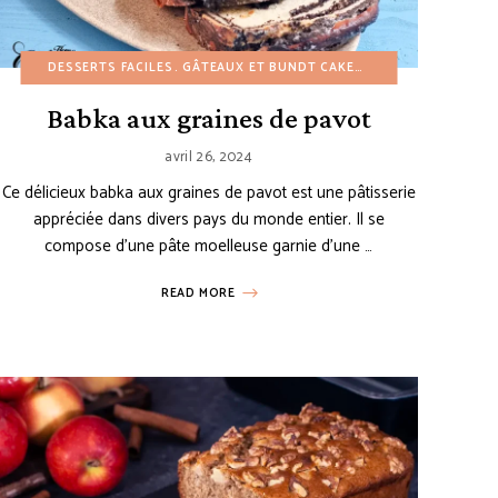
AMÉRICAINES
ÂTEAUX
DESSERTS FACILES
GÂTEAUX ET BUNDT CAKES
RECETTES DE COLLATIONS
GÂTEAUX ET BUNDT CAKES
PETIT-DÉJEUNER
PRINTEMPS
HIVER
NOËL
RECET
PAI
Babka aux graines de pavot
avril 26, 2024
Ce délicieux babka aux graines de pavot est une pâtisserie
appréciée dans divers pays du monde entier. Il se
compose d’une pâte moelleuse garnie d’une …
READ MORE