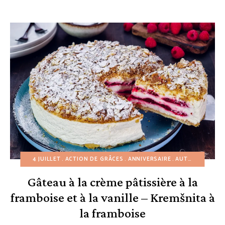
4 JUILLET
ACTION DE GRÂCES
ANNIVERSAIRE
AUTOMNE
CRÈM
Gâteau à la crème pâtissière à la
framboise et à la vanille – Kremšnita à
la framboise