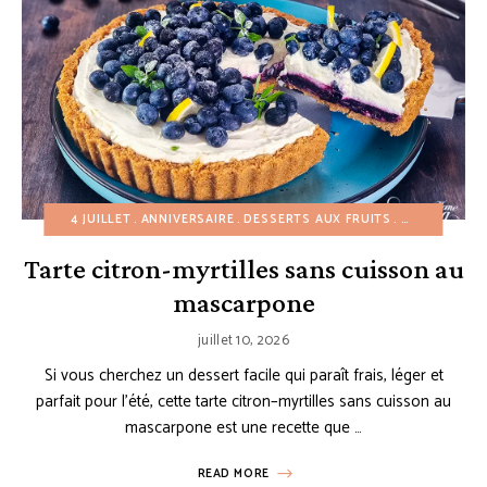
4 JUILLET
ANNIVERSAIRE
DESSERTS AUX FRUITS
DESSERTS FA
Tarte citron-myrtilles sans cuisson au
mascarpone
juillet 10, 2026
Si vous cherchez un dessert facile qui paraît frais, léger et
parfait pour l’été, cette tarte citron–myrtilles sans cuisson au
mascarpone est une recette que …
READ MORE