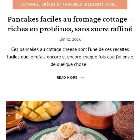
AUTOMNE
CRÊPES ET PANCAKES
DESSERTS FACILES
ÉTÉ
HIV
Pancakes faciles au fromage cottage –
riches en protéines, sans sucre raffiné
juin 12, 2026
Ces pancakes au cottage cheese sont l’une de ces recettes
faciles que je refais encore et encore chaque fois que j’ai envie
de quelque chose …
READ MORE