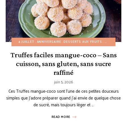
4 JUILLET
ANNIVERSAIRE
DESSERTS AUX FRUITS
DESSERTS FA
Truffes faciles mangue-coco – Sans
cuisson, sans gluten, sans sucre
raffiné
juin 5, 2026
Ces Truffes mangue-coco sont l’une de ces petites douceurs
simples que j’adore préparer quand j’ai envie de quelque chose
de sucré, mais toujours léger et …
READ MORE