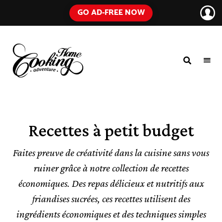
GO AD-FREE NOW
HOME
A
Food
COOKING
Blog
with
ADVENTURE
Tested
Recipes
Using
Recettes à petit budget
Everyday
Ingredients
Faites preuve de créativité dans la cuisine sans vous
ruiner grâce à notre collection de recettes
économiques. Des repas délicieux et nutritifs aux
friandises sucrées, ces recettes utilisent des
ingrédients économiques et des techniques simples