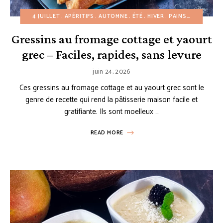
4 JUILLET
APÉRITIFS
AUTOMNE
ÉTÉ
HIVER
PAINS
PETIT-DÉJ
Gressins au fromage cottage et yaourt
grec – Faciles, rapides, sans levure
juin 24, 2026
Ces gressins au fromage cottage et au yaourt grec sont le
genre de recette qui rend la pâtisserie maison facile et
gratifiante. Ils sont moelleux …
READ MORE