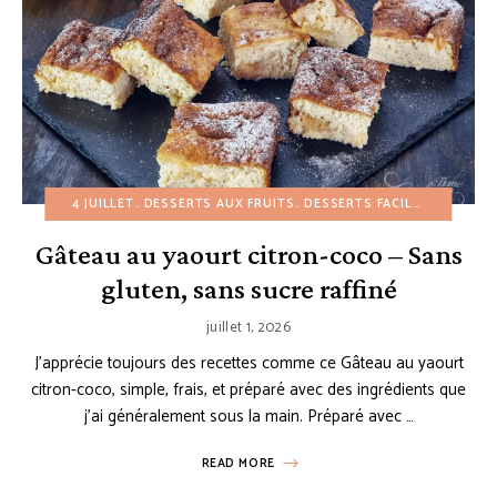
4 JUILLET
DESSERTS AUX FRUITS
DESSERTS FACILES
ÉTÉ
GÂ
Gâteau au yaourt citron-coco – Sans
gluten, sans sucre raffiné
juillet 1, 2026
J’apprécie toujours des recettes comme ce Gâteau au yaourt
citron-coco, simple, frais, et préparé avec des ingrédients que
j’ai généralement sous la main. Préparé avec …
READ MORE