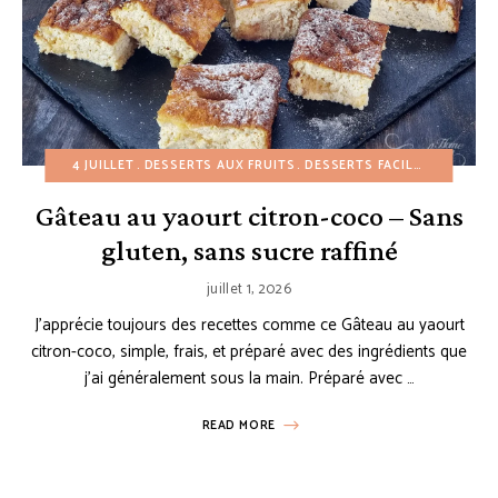
4 JUILLET
DESSERTS AUX FRUITS
DESSERTS FACILES
ÉTÉ
GÂ
Gâteau au yaourt citron-coco – Sans
gluten, sans sucre raffiné
juillet 1, 2026
J’apprécie toujours des recettes comme ce Gâteau au yaourt
citron-coco, simple, frais, et préparé avec des ingrédients que
j’ai généralement sous la main. Préparé avec …
READ MORE