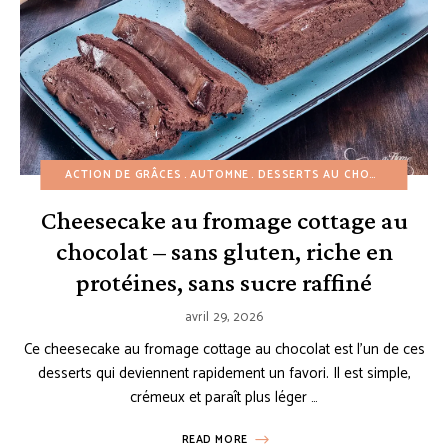
ACTION DE GRÂCES
AUTOMNE
DESSERTS AU CHOCOLAT
DESS
Cheesecake au fromage cottage au
chocolat – sans gluten, riche en
protéines, sans sucre raffiné
avril 29, 2026
Ce cheesecake au fromage cottage au chocolat est l’un de ces
desserts qui deviennent rapidement un favori. Il est simple,
crémeux et paraît plus léger …
READ MORE