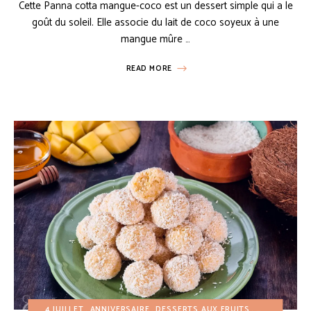
Cette Panna cotta mangue-coco est un dessert simple qui a le
goût du soleil. Elle associe du lait de coco soyeux à une
mangue mûre …
READ MORE
4 JUILLET
ANNIVERSAIRE
DESSERTS AUX FRUITS
DESSERTS FA