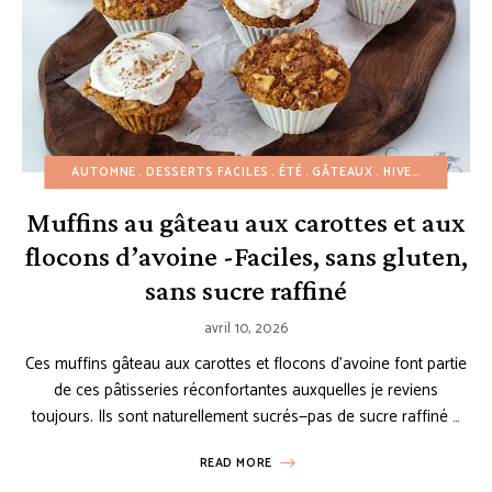
AUTOMNE
DESSERTS FACILES
ÉTÉ
GÂTEAUX
HIVER
MUFFINS
Muffins au gâteau aux carottes et aux
flocons d’avoine -Faciles, sans gluten,
sans sucre raffiné
avril 10, 2026
Ces muffins gâteau aux carottes et flocons d’avoine font partie
de ces pâtisseries réconfortantes auxquelles je reviens
toujours. Ils sont naturellement sucrés—pas de sucre raffiné …
READ MORE