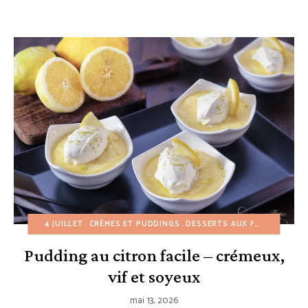
4 JUILLET
CRÈMES ET PUDDINGS
DESSERTS AUX FRUITS
DESS
Pudding au citron facile – crémeux,
vif et soyeux
mai 13, 2026