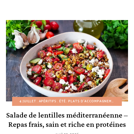
4 JUILLET
APÉRITIFS
ÉTÉ
PLATS D'ACCOMPAGNEMENT
PRINT
Salade de lentilles méditerranéenne –
Repas frais, sain et riche en protéines