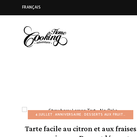
FRANÇAIS
HOME
A
Food
Blog
COOKING
with
Tested
Recipes
ADVENTURE
Using
Everyday
Ingredients
4 JUILLET
ANNIVERSAIRE
DESSERTS AUX FRUITS
DESS
Tarte facile au citron et aux fraises