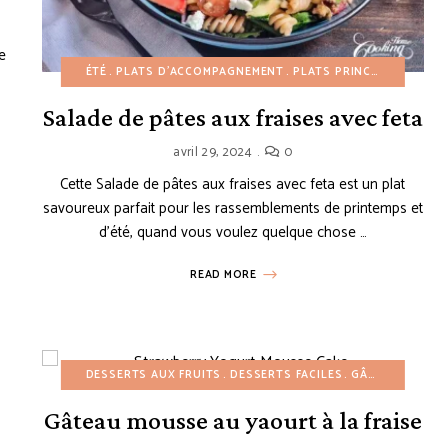
e
ÉTÉ
PLATS D'ACCOMPAGNEMENT
PLATS PRINCIPAUX
PRIN
Salade de pâtes aux fraises avec feta
avril 29, 2024
0
Cette Salade de pâtes aux fraises avec feta est un plat
savoureux parfait pour les rassemblements de printemps et
DESSERTS SANS CUISSON
ÉTÉ
PRINTEMPS
RECETTES À PETIT BUDGET
R
d’été, quand vous voulez quelque chose …
READ MORE
DESSERTS AUX FRUITS
DESSERTS FACILES
GÂTEAUX
GÂTE
Gâteau mousse au yaourt à la fraise