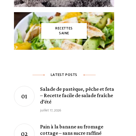
RECETTES
SAINE
ECETTES AUSTRALIENNES
RECETTES SANS GLUTEN
LATEST POSTS
TTES À PETIT BUDGET
RECETTES AMÉRICAINES
RECETTES DE COLLATION
Salade de pastèque, pêche et feta
– Recette facile de salade fraîche
d’été
juillet 17, 2026
Pain à la banane au fromage
cottage – sans sucre raffiné