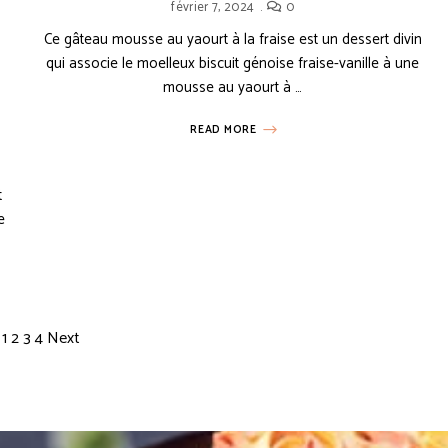
février 7, 2024
0
Ce gâteau mousse au yaourt à la fraise est un dessert divin
ERTS FACILES
ÉTÉ
GÂTEAUX
GÂTEAUX ÉTAGÉS
HIVER
NOËL
PÂQUES
qui associe le moelleux biscuit génoise fraise-vanille à une
mousse au yaourt à …
READ MORE
t
e
v
1
2
3
4
Next