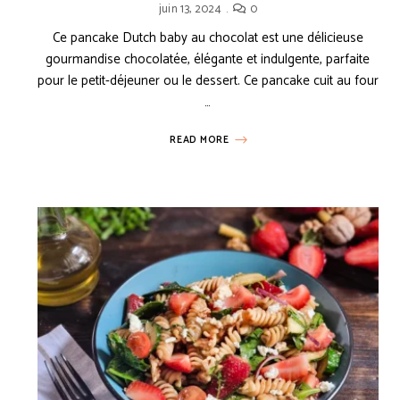
juin 13, 2024
0
Ce pancake Dutch baby au chocolat est une délicieuse
gourmandise chocolatée, élégante et indulgente, parfaite
AUX
GÂTEAUX ET BUNDT CAKES
PETIT-DÉJEUNER
PRINTEMPS
RECETTES 
pour le petit-déjeuner ou le dessert. Ce pancake cuit au four
…
READ MORE
INTEMPS
RECETTES DE MINI-DESSERTS
RECETTES FRANÇAISES
SAINT VA