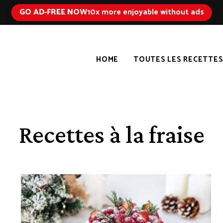
GO AD-FREE NOW
10x more enjoyable without ads
HOME
TOUTES LES RECETTE
Recettes à la fraise
ERTS FACILES
ÉTÉ
PÂQUES
PRINTEMPS
RECETTES À PETIT BUDGET
RE