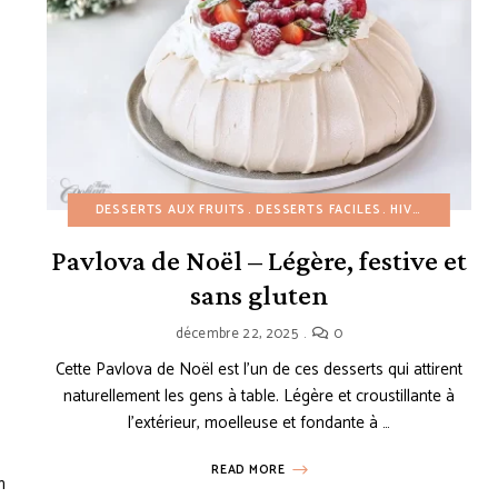
DESSERTS AUX FRUITS
DESSERTS FACILES
HIVER
NOËL
R
Pavlova de Noël – Légère, festive et
sans gluten
ÉTÉ
GÂTEAUX
MUFFINS ET CUPCAKES
PETIT-DÉJEUNER
PRINTEMPS
RECE
décembre 22, 2025
0
Cette Pavlova de Noël est l’un de ces desserts qui attirent
naturellement les gens à table. Légère et croustillante à
l’extérieur, moelleuse et fondante à …
READ MORE
n