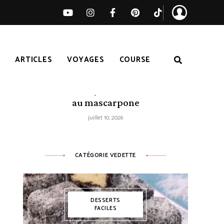
S
ARTICLES
VOYAGES
COURSE
Tarte citron-myrtilles sans cuisson
au mascarpone
juillet 10, 2026
CATÉGORIE VEDETTE
CETTES AMÉRICAINES
RECETTES DE TARTE
SAINT VALENTIN
SANS ŒUF
DESSERTS
FACILES