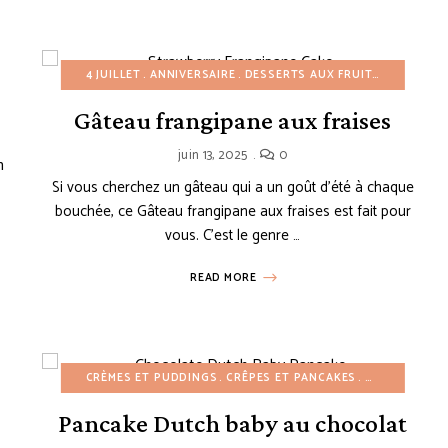
4 JUILLET
ANNIVERSAIRE
DESSERTS AUX FRUITS
DESSERTS
Gâteau frangipane aux fraises
juin 13, 2025
0
ESSERTS AUX FRUITS
DESSERTS FACILES
DESSERTS GLACÉS
ÉTÉ
GÂTEA
Si vous cherchez un gâteau qui a un goût d’été à chaque
bouchée, ce Gâteau frangipane aux fraises est fait pour
vous. C’est le genre …
READ MORE
CRÈMES ET PUDDINGS
CRÊPES ET PANCAKES
DESSERTS A
Pancake Dutch baby au chocolat