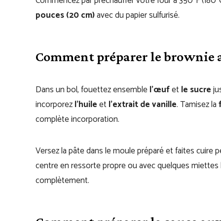
Commencez par préchauffer votre four à 350°F (180°C
pouces (20 cm)
avec du papier sulfurisé.
Comment préparer le brownie 
Dans un bol, fouettez ensemble
l’œuf
et
le sucre
ju
incorporez
l’huile
et
l’extrait de vanille
. Tamisez la
complète incorporation.
Versez la pâte dans le moule préparé et faites cuire 
centre en ressorte propre ou avec quelques miettes h
complètement.