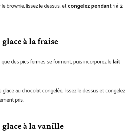
le brownie, lissez le dessus, et
congelez pendant 1 à 2
lace à la fraise
 que des pics fermes se forment, puis incorporez le
lait
de glace au chocolat congelée, lissez le dessus et congelez
rement pris.
glace à la vanille