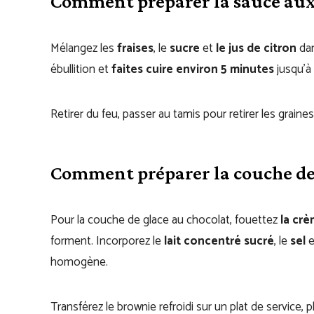
Comment préparer la sauce aux 
Mélangez les
fraises
, le
sucre
et
le jus de citron
dan
ébullition et
faites cuire environ 5 minutes
jusqu’à
Retirer du feu, passer au tamis pour retirer les graine
Comment préparer la couche de 
Pour la couche de glace au chocolat, fouettez
la cr
forment. Incorporez le
lait concentré sucré
, le
sel
e
homogène.
Transférez le brownie refroidi sur un plat de service, 