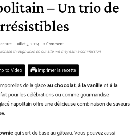
olitain – Un trio de
rrésistibles
venture
juillet 3, 2024
0 Comment
 purchase through links on our site, we may earn a commission.
p to Video
Imprimer la recette
emporelles de la glace
au chocolat
,
à la vanille
et
à la
arfait pour les célébrations ou comme gourmandise
glacé napolitain offre une délicieuse combinaison de saveurs
se.
ownie
qui sert de base au gâteau. Vous pouvez aussi