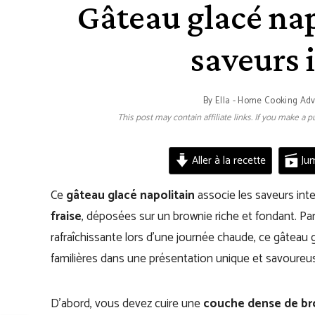
Gâteau glacé nap
saveurs i
By
Ella - Home Cooking Ad
This post may contain affiliate links. If you make a
Aller à la recette
Jum
Ce
gâteau glacé napolitain
associe les saveurs int
fraise
, déposées sur un brownie riche et fondant. P
rafraîchissante lors d’une journée chaude, ce gâteau 
familières dans une présentation unique et savoureu
D’abord, vous devez cuire une
couche dense de br