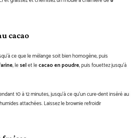
) et graissez et chemisez un moule à charnière de
8
au cacao
squ’à ce que le mélange soit bien homogène, puis
farine
, le
sel
et le
cacao en poudre
, puis fouettez jusqu’à
pendant 10 à 12 minutes, jusqu’à ce qu’un cure-dent inséré au
umides attachées. Laissez le brownie refroidir