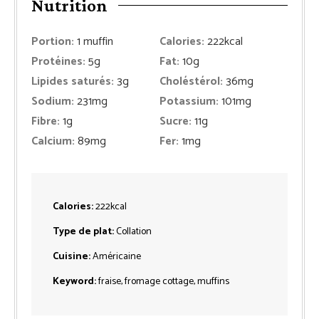
Nutrition
Portion:
1
muffin
Calories:
222
kcal
Protéines:
5
g
Fat:
10
g
Lipides saturés:
3
g
Choléstérol:
36
mg
Sodium:
231
mg
Potassium:
101
mg
Fibre:
1
g
Sucre:
11
g
Calcium:
89
mg
Fer:
1
mg
Calories:
222
kcal
Type de plat:
Collation
Cuisine:
Américaine
Keyword:
fraise, fromage cottage, muffins