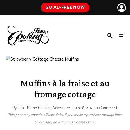
GO AD-FREE NOW
HOME
A
Food
COOKING
Blog
with
ADVENTURE
Tested
Recipes
Using
Everyday
Ingredients
Muffins à la fraise et au
fromage cottage
By
Ella - Home Cooking Adventure
juin 18, 2025
0 Comment
This post may contain affiliate links. If you make a purchase through links
on our site, we may earn a commission.