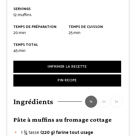
SERVINGS
12
muffins
TEMPS DE PRÉPARATION
TEMPS DE CUISSON
minutes
minutes
20
min
25
min
TEMPS TOTAL
minutes
45
min
IMPRIMER LA RECETTE
PIN RECIPE
Ingrédients
1x
2x
3x
Pâte à muffins au fromage cottage
1 ¾
tasse
(220 g) farine tout usage