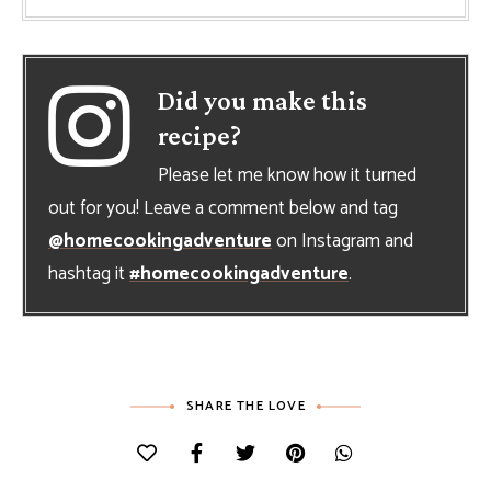
Did you make this
recipe?
Please let me know how it turned
out for you! Leave a comment below and tag
@homecookingadventure
on Instagram and
hashtag it
#homecookingadventure
.
SHARE THE LOVE