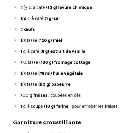
2 ½
c. à café
(10 g) levure chimique
1/4
c. à café
(1 g) sel
2
œufs
1/3
tasse
(120 g) miel
1
c. à café
(5 g) extrait de vanille
3/4
tasse
(180 g) fromage cottage
1/3
tasse
(75 ml) huile végétale
1/3
tasse
(80 g) babeurre
300
g
fraises
, coupées en dés
1
c. à soupe
(10 g) farine
, pour enrober les fraises
Garniture croustillante