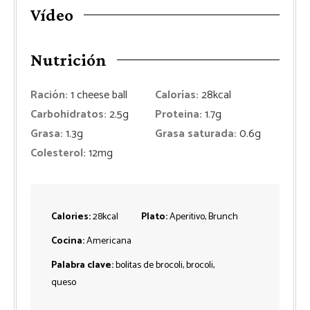
Vídeo
Nutrición
Ración:
1
cheese ball
Calorías:
28
kcal
Carbohidratos:
2.5
g
Proteina:
1.7
g
Grasa:
1.3
g
Grasa saturada:
0.6
g
Colesterol:
12
mg
Calories:
28
kcal
Plato:
Aperitivo, Brunch
Cocina:
Americana
Palabra clave:
bolitas de brocoli, brocoli,
queso