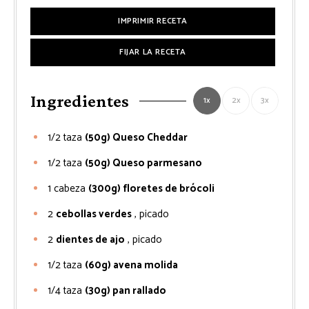
IMPRIMIR RECETA
FIJAR LA RECETA
Ingredientes
1x
2x
3x
1/2
taza
(50g) Queso Cheddar
1/2
taza
(50g) Queso parmesano
1
cabeza
(300g) floretes de brócoli
2
cebollas verdes
, picado
2
dientes de ajo
, picado
1/2
taza
(60g) avena molida
1/4
taza
(30g) pan rallado