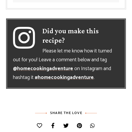
Did you make this
recipe?
Please let me know how it turned
out for you! Leave a comment below and tag
@homecookingadventure
on Instagram and
hashtag it
#homecookingadventure
.
SHARE THE LOVE