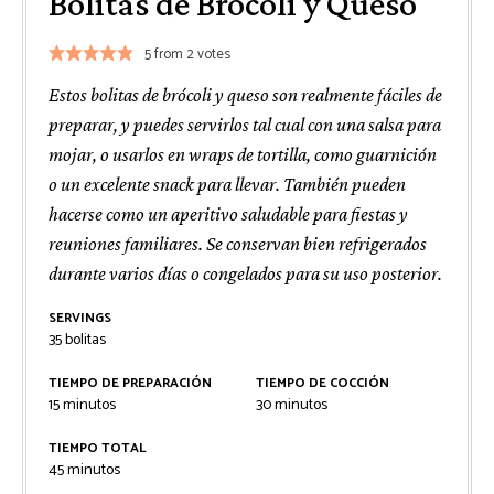
Bolitas de Brócoli y Queso
5
from
2
votes
Estos bolitas de brócoli y queso son realmente fáciles de
preparar, y puedes servirlos tal cual con una salsa para
mojar, o usarlos en wraps de tortilla, como guarnición
o un excelente snack para llevar. También pueden
hacerse como un aperitivo saludable para fiestas y
reuniones familiares. Se conservan bien refrigerados
durante varios días o congelados para su uso posterior.
SERVINGS
35
bolitas
TIEMPO DE PREPARACIÓN
TIEMPO DE COCCIÓN
minutos
minutos
15
minutos
30
minutos
TIEMPO TOTAL
minutos
45
minutos