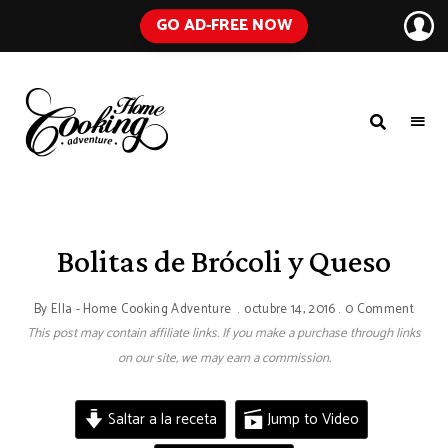
GO AD-FREE NOW
HOME
A
Food
COOKING
Blog
with
ADVENTURE
Tested
Recipes
Using
Bolitas de Brócoli y Queso
Everyday
Ingredients
By
Ella - Home Cooking Adventure
octubre 14, 2016
0 Comment
This post may contain affiliate links. If you make a purchase through links
on our site, we may earn a commission.
Saltar a la receta
Jump to Video