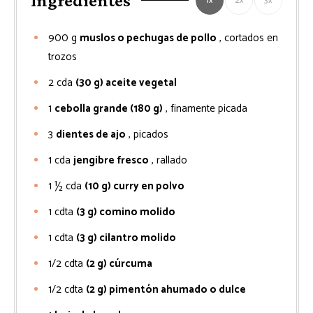
Ingredientes
1x
2x
3x
900
g
muslos o pechugas de pollo
, cortados en
trozos
2
cda
(30 g) aceite vegetal
1
cebolla grande (180 g)
, finamente picada
3
dientes de ajo
, picados
1
cda
jengibre fresco
, rallado
1 ½
cda
(10 g) curry en polvo
1
cdta
(3 g) comino molido
1
cdta
(3 g) cilantro molido
1/2
cdta
(2 g) cúrcuma
1/2
cdta
(2 g) pimentón ahumado o dulce