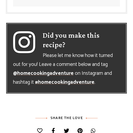
Did you make this
recipe?
Please let me know how it turned
out for you! Leave a comment below and tag
@homecookingadventure
on Instagram and
hashtag it
#homecookingadventure
.
SHARE THE LOVE