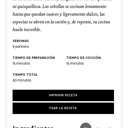
ni quisquillosa. Las cebollas se cocinan lentamente
hasta que quedan suaves y ligeramente dulces, las
especias se abren en la sartén y, de repente, tu cocina
huele increíble.
SERVINGS
6
portions
TIEMPO DE PREPARACIÓN
TIEMPO DE COCCIÓN
minutos
minutos
15
minutos
15
minutos
TIEMPO TOTAL
minutos
30
minutos
IMPRIMIR RECETA
FIJAR LA RECETA