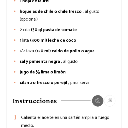
1
hoja de laurel
hojuelas de chile o chile fresco
, al gusto
(opcional)
2
cda
(30 g) pasta de tomate
1
lata
(400 ml) leche de coco
1/2
taza
(120 ml) caldo de pollo o agua
sal y pimienta negra
, al gusto
jugo de ½ lima o limón
cilantro fresco o perejil
, para servir
Instrucciones
Calienta el aceite en una sartén amplia a fuego
medio.