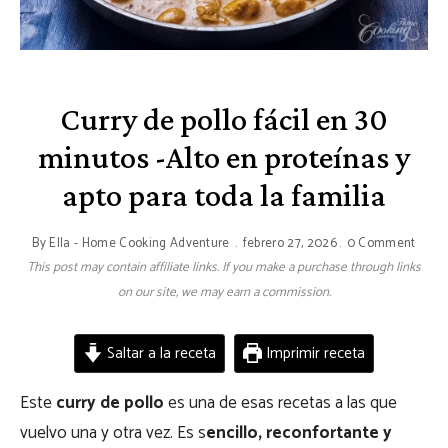
Curry de pollo fácil en 30
minutos -Alto en proteínas y
apto para toda la familia
By
Ella - Home Cooking Adventure
febrero 27, 2026
0 Comment
This post may contain affiliate links. If you make a purchase through links
on our site, we may earn a commission.
Saltar a la receta
Imprimir receta
Este
curry de pollo
es una de esas recetas a las que
vuelvo una y otra vez. Es s
encillo, reconfortante y