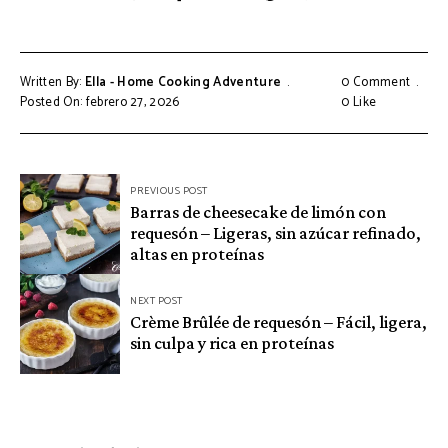
Written By:
Ella - Home Cooking Adventure
0 Comment
Posted On: febrero 27, 2026
0
Like
Navegación
PREVIOUS POST
Barras de cheesecake de limón con
de
requesón – Ligeras, sin azúcar refinado,
entradas
altas en proteínas
NEXT POST
Crème Brûlée de requesón – Fácil, ligera,
sin culpa y rica en proteínas