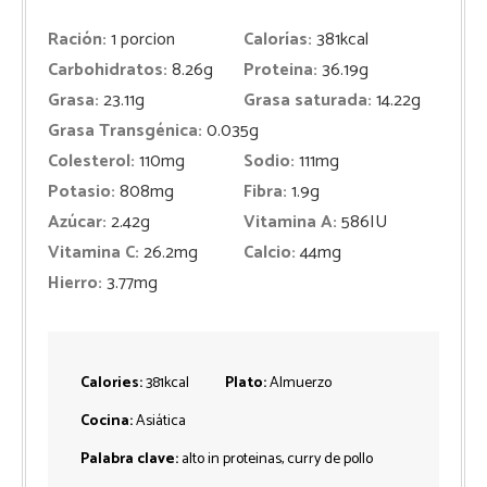
Ración:
1
porcion
Calorías:
381
kcal
Carbohidratos:
8.26
g
Proteina:
36.19
g
Grasa:
23.11
g
Grasa saturada:
14.22
g
Grasa Transgénica:
0.035
g
Colesterol:
110
mg
Sodio:
111
mg
Potasio:
808
mg
Fibra:
1.9
g
Azúcar:
2.42
g
Vitamina A:
586
IU
Vitamina C:
26.2
mg
Calcio:
44
mg
Hierro:
3.77
mg
Calories:
381
kcal
Plato:
Almuerzo
Cocina:
Asiática
Palabra clave:
alto in proteinas, curry de pollo