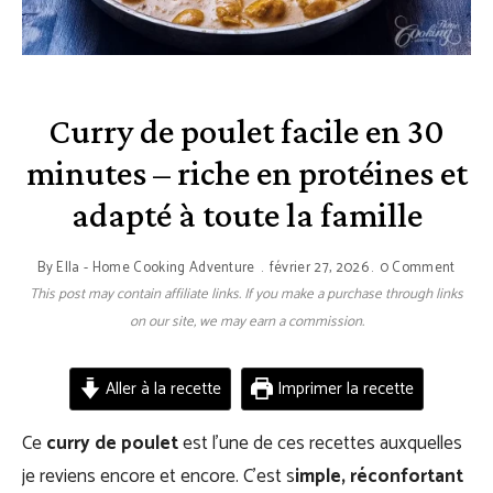
Curry de poulet facile en 30
minutes – riche en protéines et
adapté à toute la famille
By
Ella - Home Cooking Adventure
février 27, 2026
0 Comment
This post may contain affiliate links. If you make a purchase through links
on our site, we may earn a commission.
Aller à la recette
Imprimer la recette
Ce
curry de poulet
est l’une de ces recettes auxquelles
je reviens encore et encore. C’est s
imple, réconfortant