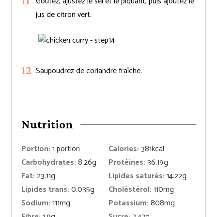
Goûtez, ajustez le sel et le piquant, puis ajoutez le
jus de citron vert.
Saupoudrez de coriandre fraîche.
Nutrition
Portion:
1
portion
Calories:
381
kcal
Carbohydrates:
8.26
g
Protéines:
36.19
g
Fat:
23.11
g
Lipides saturés:
14.22
g
Lipides trans:
0.035
g
Choléstérol:
110
mg
Sodium:
111
mg
Potassium:
808
mg
Fibre:
1.9
g
Sucre:
2.42
g