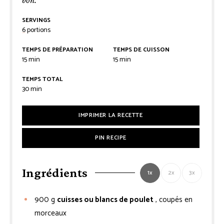
SERVINGS
6
portions
TEMPS DE PRÉPARATION
TEMPS DE CUISSON
minutes
minutes
15
min
15
min
TEMPS TOTAL
minutes
30
min
IMPRIMER LA RECETTE
PIN RECIPE
Ingrédients
1x
2x
3x
900
g
cuisses ou blancs de poulet
, coupés en
morceaux