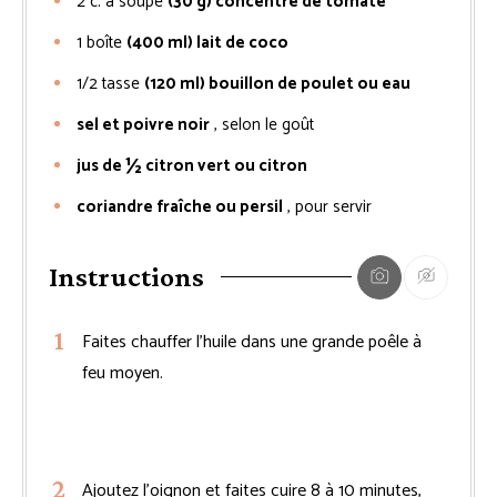
2
c. à soupe
(30 g) concentré de tomate
1
boîte
(400 ml) lait de coco
1/2
tasse
(120 ml) bouillon de poulet ou eau
sel et poivre noir
, selon le goût
jus de ½ citron vert ou citron
coriandre fraîche ou persil
, pour servir
Instructions
Faites chauffer l’huile dans une grande poêle à
feu moyen.
Ajoutez l’oignon et faites cuire 8 à 10 minutes,