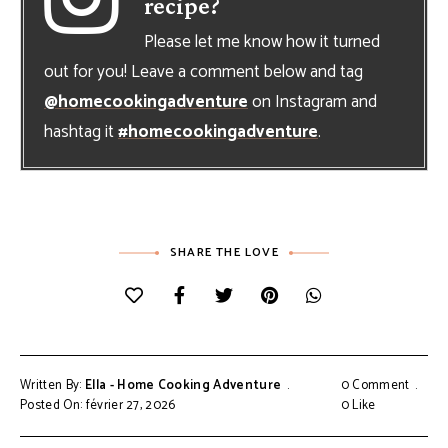
recipe?
Please let me know how it turned
out for you! Leave a comment below and tag
@homecookingadventure
on Instagram and
hashtag it
#homecookingadventure
.
SHARE THE LOVE
Written By:
Ella - Home Cooking Adventure
0 Comment
Posted On: février 27, 2026
0
Like