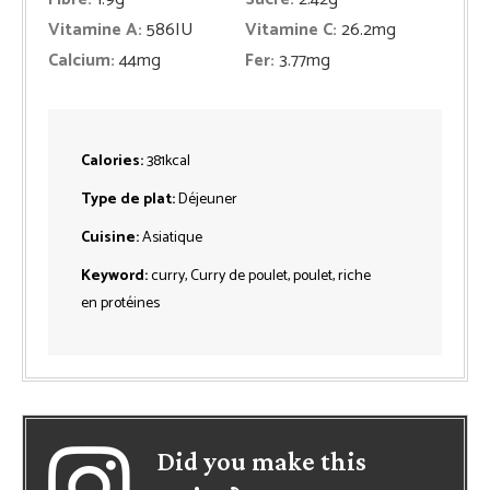
Vitamine A:
586
IU
Vitamine C:
26.2
mg
Calcium:
44
mg
Fer:
3.77
mg
Calories:
381
kcal
Type de plat:
Déjeuner
Cuisine:
Asiatique
Keyword:
curry, Curry de poulet, poulet, riche
en protéines
Did you make this