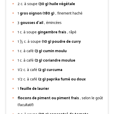
2
c. à soupe
(30 g) huile végétale
1
gros oignon (180 g)
, finement haché
3
gousses d’ail
, émincées
1
c. à soupe
gingembre frais
, râpé
1 ½
c. à soupe
(10 g) poudre de curry
1
c. à café
(3 g) cumin moulu
1
c. à café
(3 g) coriandre moulue
1/2
c. à café
(2 g) curcuma
1/2
c. à café
(2 g) paprika fumé ou doux
1
feuille de laurier
flocons de piment ou piment frais
, selon le goût
(facultatif)