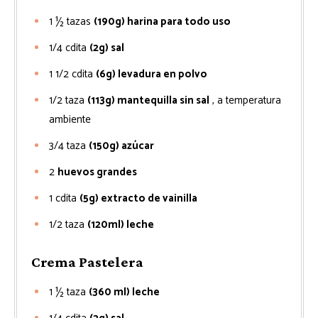
1 ½
tazas
(190g) harina para todo uso
1/4
cdita
(2g) sal
1 1/2
cdita
(6g) levadura en polvo
1/2
taza
(113g) mantequilla sin sal
, a temperatura
ambiente
3/4
taza
(150g) azúcar
2
huevos grandes
1
cdita
(5g) extracto de vainilla
1/2
taza
(120ml) leche
Crema Pastelera
1 ½
taza
(360 ml) leche