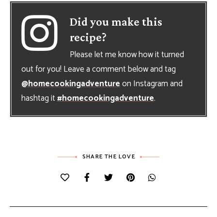
Did you make this
recipe?
Please let me know how it turned
out for you! Leave a comment below and tag
@homecookingadventure
on Instagram and
hashtag it
#homecookingadventure
.
SHARE THE LOVE