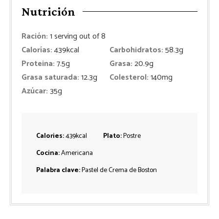
Nutrición
Ración:
1
serving out of 8
Calorías:
439
kcal
Carbohidratos:
58.3
g
Proteina:
7.5
g
Grasa:
20.9
g
Grasa saturada:
12.3
g
Colesterol:
140
mg
Azúcar:
35
g
Calories:
439
kcal
Plato:
Postre
Cocina:
Americana
Palabra clave:
Pastel de Crema de Boston