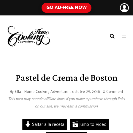
GO AD-FREE NOW
HOME
A
Food
COOKING
Blog
with
ADVENTURE
Tested
Recipes
Using
Pastel de Crema de Boston
Everyday
Ingredients
By
Ella - Home Cooking Adventure
octubre 25, 2016
0 Comment
This post may contain affiliate links. If you make a purchase through links
on our site, we may earn a commission.
Saltar a la receta
Jump to Video