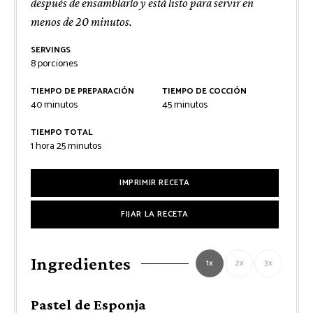
después de ensamblarlo y está listo para servir en
menos de 20 minutos.
SERVINGS
8
porciones
TIEMPO DE PREPARACIÓN
TIEMPO DE COCCIÓN
minutos
minutos
40
minutos
45
minutos
TIEMPO TOTAL
hora
minutos
1
hora
25
minutos
IMPRIMIR RECETA
FIJAR LA RECETA
Ingredientes
1x
2x
3x
Pastel de Esponja