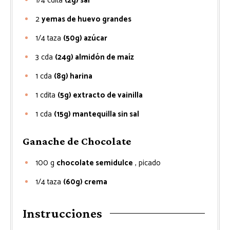
1/4
cdita
(2g) sal
2
yemas de huevo grandes
1/4
taza
(50g) azúcar
3
cda
(24g) almidón de maíz
1
cda
(8g) harina
1
cdita
(5g) extracto de vainilla
1
cda
(15g) mantequilla sin sal
Ganache de Chocolate
100
g
chocolate semidulce
, picado
1/4
taza
(60g) crema
Instrucciones