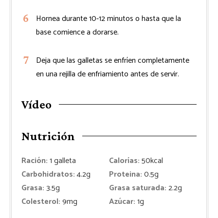
Hornea durante 10-12 minutos o hasta que la
base comience a dorarse.
Deja que las galletas se enfríen completamente
en una rejilla de enfriamiento antes de servir.
Vídeo
Nutrición
Ración:
1
galleta
Calorías:
50
kcal
Carbohidratos:
4.2
g
Proteina:
0.5
g
Grasa:
3.5
g
Grasa saturada:
2.2
g
Colesterol:
9
mg
Azúcar:
1
g