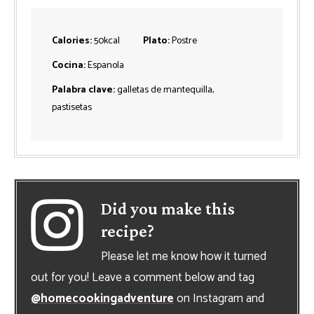
Calories:
50
kcal
Plato:
Postre
Cocina:
Espanola
Palabra clave:
galletas de mantequilla,
pastisetas
Did you make this
recipe?
Please let me know how it turned
out for you! Leave a comment below and tag
@homecookingadventure
on Instagram and