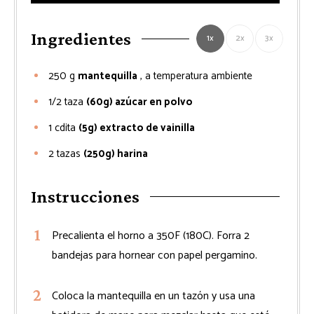
Ingredientes
1x
2x
3x
250
g
mantequilla
, a temperatura ambiente
1/2
taza
(60g) azúcar en polvo
1
cdita
(5g) extracto de vainilla
2
tazas
(250g) harina
Instrucciones
Precalienta el horno a 350F (180C). Forra 2
bandejas para hornear con papel pergamino.
Coloca la mantequilla en un tazón y usa una