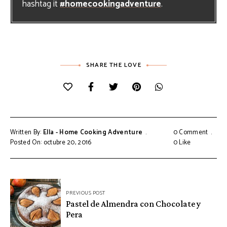
hashtag it
#homecookingadventure
.
SHARE THE LOVE
Written By:
Ella - Home Cooking Adventure
0 Comment
Posted On: octubre 20, 2016
0
Like
Navegación
PREVIOUS POST
de
Pastel de Almendra con Chocolate y
Pera
entradas