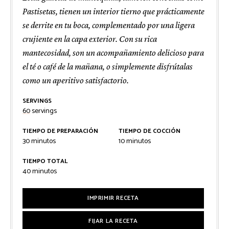
Pastisetas, tienen un interior tierno que prácticamente
se derrite en tu boca, complementado por una ligera
crujiente en la capa exterior. Con su rica
mantecosidad, son un acompañamiento delicioso para
el té o café de la mañana, o simplemente disfrútalas
como un aperitivo satisfactorio.
SERVINGS
60
servings
TIEMPO DE PREPARACIÓN
TIEMPO DE COCCIÓN
minutos
minutos
30
minutos
10
minutos
TIEMPO TOTAL
minutos
40
minutos
IMPRIMIR RECETA
FIJAR LA RECETA