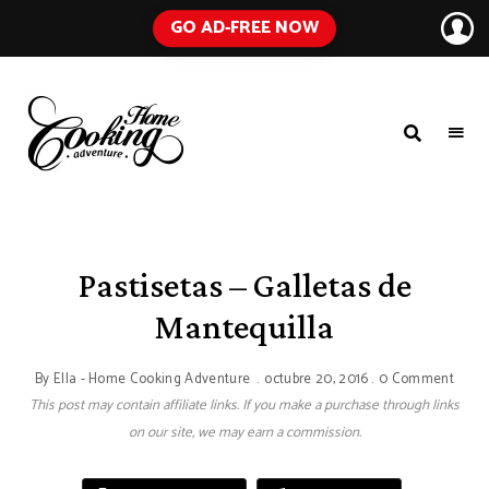
GO AD-FREE NOW
HOME
A
Food
COOKING
Blog
with
ADVENTURE
Tested
Recipes
Using
Pastisetas – Galletas de
Everyday
Ingredients
Mantequilla
By
Ella - Home Cooking Adventure
octubre 20, 2016
0 Comment
This post may contain affiliate links. If you make a purchase through links
on our site, we may earn a commission.