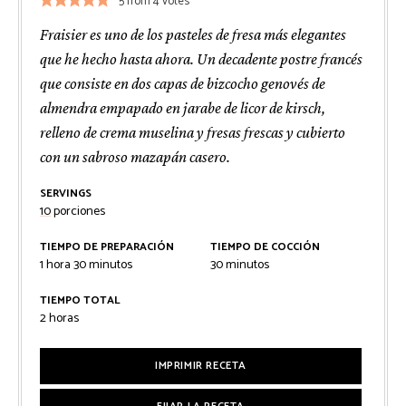
5
from
4
votes
Fraisier es uno de los pasteles de fresa más elegantes
que he hecho hasta ahora. Un decadente postre francés
que consiste en dos capas de bizcocho genovés de
almendra empapado en jarabe de licor de kirsch,
relleno de crema muselina y fresas frescas y cubierto
con un sabroso mazapán casero.
SERVINGS
10
porciones
TIEMPO DE PREPARACIÓN
TIEMPO DE COCCIÓN
hora
minutos
minutos
1
hora
30
minutos
30
minutos
TIEMPO TOTAL
horas
2
horas
IMPRIMIR RECETA