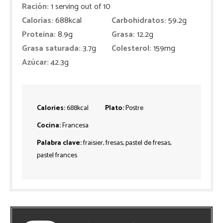
Ración:
1
serving out of 10
Calorías:
688
kcal
Carbohidratos:
59.2
g
Proteina:
8.9
g
Grasa:
12.2
g
Grasa saturada:
3.7
g
Colesterol:
159
mg
Azúcar:
42.3
g
Calories:
688
kcal
Plato:
Postre
Cocina:
Francesa
Palabra clave:
fraisier, fresas, pastel de fresas,
pastel frances