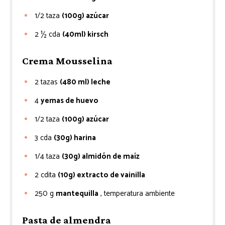
1/2
taza
(100g) azúcar
2 ½
cda
(40ml) kirsch
Crema Mousselina
2
tazas
(480 ml) leche
4
yemas de huevo
1/2
taza
(100g) azúcar
3
cda
(30g) harina
1/4
taza
(30g) almidón de maíz
2
cdita
(10g) extracto de vainilla
250
g
mantequilla
, temperatura ambiente
Pasta de almendra