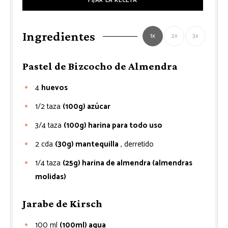
FIJAR LA RECETA
Ingredientes
1x
2x
3x
Pastel de Bizcocho de Almendra
4
huevos
1/2
taza
(100g) azúcar
3/4
taza
(100g) harina para todo uso
2
cda
(30g) mantequilla
, derretido
1/4
taza
(25g) harina de almendra (almendras
molidas)
Jarabe de Kirsch
100
ml
(100ml) agua