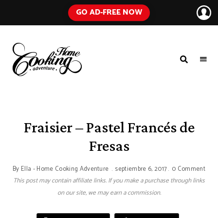
GO AD-FREE NOW
HOME
A
Food
COOKING
Blog
with
ADVENTURE
Tested
Recipes
Using
Fraisier – Pastel Francés de
Everyday
Ingredients
Fresas
By
Ella - Home Cooking Adventure
septiembre 6, 2017
0 Comment
This post may contain affiliate links. If you make a purchase through links
on our site, we may earn a commission.