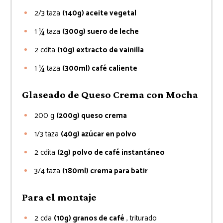
2/3
taza
(140g) aceite vegetal
1 ¼
taza
(300g) suero de leche
2
cdita
(10g) extracto de vainilla
1 ¼
taza
(300ml) café caliente
Glaseado de Queso Crema con Mocha
200
g
(200g) queso crema
1/3
taza
(40g) azúcar en polvo
2
cdita
(2g) polvo de café instantáneo
3/4
taza
(180ml) crema para batir
Para el montaje
2
cda
(10g) granos de café
, triturado