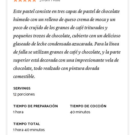
5
from 1 vote
Este pastel consiste en tres capas de pastel de chocolate
húmedo con un relleno de queso crema de moca y un
poco de crujido de los granos de café triturados y
pequeños trozos de chocolate, cubierto con un delicioso
glaseado de leche condensada azucarada. Para la línea
de falla se utilizan granos de café y chocolate, y la parte
superior está decorada con una impresionante vela de
chocolate, todo realzado con pintura dorada
comestible.
SERVINGS
12
porciones
TIEMPO DE PREPARACIÓN
TIEMPO DE COCCIÓN
hora
minutos
1
hora
40
minutos
TIEMPO TOTAL
hora
minutos
1
hora
40
minutos