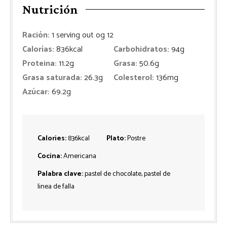
Nutrición
Ración:
1
serving out og 12
Calorías:
836
kcal
Carbohidratos:
94
g
Proteina:
11.2
g
Grasa:
50.6
g
Grasa saturada:
26.3
g
Colesterol:
136
mg
Azúcar:
69.2
g
Calories:
836
kcal
Plato:
Postre
Cocina:
Americana
Palabra clave:
pastel de chocolate, pastel de
linea de falla