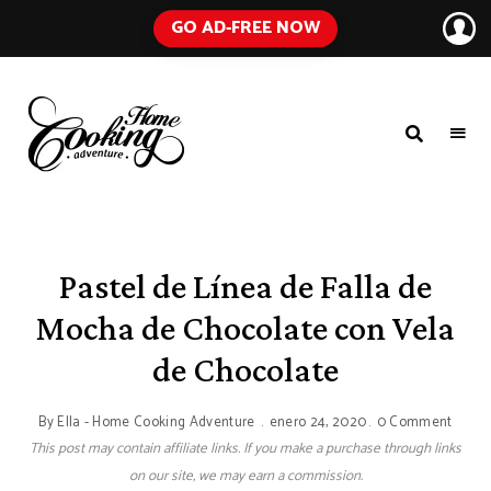
GO AD-FREE NOW
HOME
A
Food
COOKING
Blog
with
ADVENTURE
Tested
Recipes
Using
Pastel de Línea de Falla de
Everyday
Ingredients
Mocha de Chocolate con Vela
de Chocolate
By
Ella - Home Cooking Adventure
enero 24, 2020
0 Comment
This post may contain affiliate links. If you make a purchase through links
on our site, we may earn a commission.