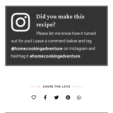
Did you make this
recipe?
Please let me know how it turned
out for you! Leave a comment below and tag
@homecookingadventure
on Instagram and
hashtag it
#homecookingadventure
.
SHARE THE LOVE