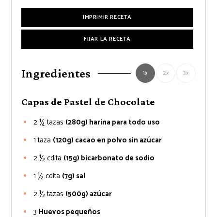
IMPRIMIR RECETA
FIJAR LA RECETA
Ingredientes
1x
2x
3x
Capas de Pastel de Chocolate
2 ¼
tazas
(280g) harina para todo uso
1
taza
(120g) cacao en polvo sin azúcar
2 ½
cdita
(15g) bicarbonato de sodio
1 ½
cdita
(7g) sal
2 ½
tazas
(500g) azúcar
3
Huevos pequeños