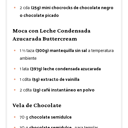
2
cda
(25g) mini chocrocks de chocolate negro
o chocolate picado
Moca con Leche Condensada
Azucarada Buttercream
1 ⅓
taza
(300g) mantequilla sin sal
a temperatura
ambiente
1
lata
(397g) leche condensada azucarada
1
cdita
(5g) extracto de vainilla
2
cdita
(2g) café instantáneo en polvo
Vela de Chocolate
70
g
chocolate semidulce
30
g
chocolate semidulce
, para templar