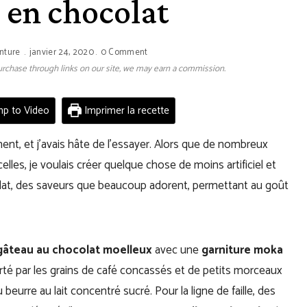
e en chocolat
nture
janvier 24, 2020
0 Comment
 purchase through links on our site, we may earn a commission.
p to Video
Imprimer la recette
t, et j’avais hâte de l’essayer. Alors que de nombreux
lles, je voulais créer quelque chose de moins artificiel et
ocolat, des saveurs que beaucoup adorent, permettant au goût
gâteau au chocolat moelleux
avec une
garniture moka
té par les grains de café concassés et de petits morceaux
eurre au lait concentré sucré. Pour la ligne de faille, des