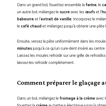
Dans un grand bol, fouettez ensemble la
farine
, le
c
un autre bol, mélangez le
sucre
avec les
œufs
et l’
hu
babeurre
et l’
extrait de vanille
. Incorporez le mélan
le
café chaud
et mélangez jusqu’à obtenir une pâte l
Ensuite, versez la pâte uniformément dans les moule
minutes
jusqu’à ce qu’un cure-dent inséré au centre
Laissez les moules refroidir sur une grille de refroi
laissez-les refroidir complètement.
Comment préparer le glaçage a
Dans un bol, mélangez le
fromage à la crème
avec 
fouettez la
crème
au batteur électrique jusqu’à obte