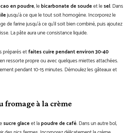
acao en poudre
, le
bicarbonate de soude
et le
sel
. Dans
ile
jusqu’à ce que le tout soit homogène. Incorporez le
ge de farine jusqu’à ce qu’il soit bien combiné, puis ajoutez
isse. La pâte aura une consistance liquide.
s préparés et
faites cuire pendant environ 30-40
 en ressorte propre ou avec quelques miettes attachées.
dissement pendant 10-15 minutes. Démoulez les gâteaux et
u fromage à la crème
le
sucre glace
et la
poudre de café
. Dans un autre bol,
nir des pics fermes. Incorporez délicatement la crème