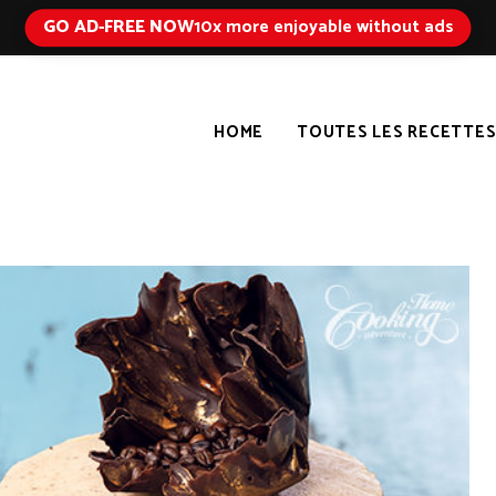
GO AD-FREE NOW
10x more enjoyable without ads
HOME
TOUTES LES RECETTE