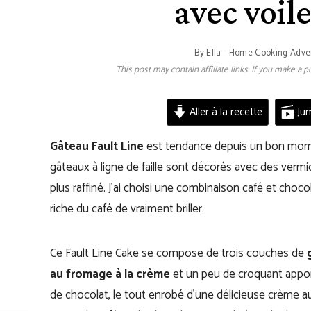
avec voil
By
Ella - Home Cooking Adve
This post may contain affiliate links. If you make a
Aller à la recette
Jum
Gâteau Fault Line
est tendance depuis un bon momen
gâteaux à ligne de faille sont décorés avec des vermice
plus raffiné. J’ai choisi une combinaison café et ch
riche du café de vraiment briller.
Ce Fault Line Cake se compose de trois couches de
au fromage à la crème
et un peu de croquant appor
de chocolat, le tout enrobé d’une délicieuse crème au b