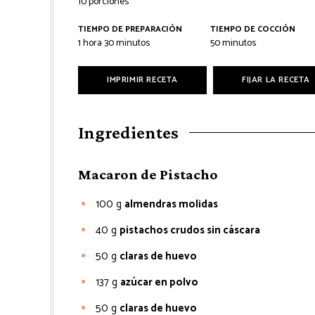
10
porciones
TIEMPO DE PREPARACIÓN
TIEMPO DE COCCIÓN
hora
minutos
minutos
1
hora
30
minutos
50
minutos
IMPRIMIR RECETA
FIJAR LA RECETA
Ingredientes
Macaron de Pistacho
100
g
almendras molidas
40
g
pistachos crudos sin cáscara
50
g
claras de huevo
137
g
azúcar en polvo
50
g
claras de huevo