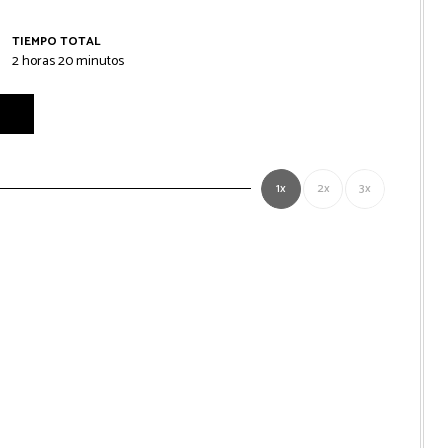
TIEMPO TOTAL
horas
minutos
2
horas
20
minutos
1x
2x
3x