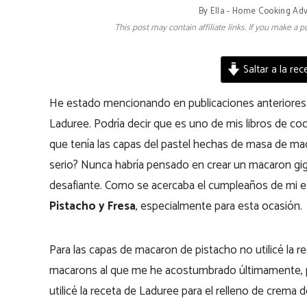
By
Ella - Home Cooking Ad
This post may contain affiliate links. If you make a
Saltar a la rec
He estado mencionando en publicaciones anteriores q
Laduree. Podría decir que es uno de mis libros de coci
que tenía las capas del pastel hechas de masa de ma
serio? Nunca habría pensado en crear un macaron gig
desafiante. Como se acercaba el cumpleaños de mi es
Pistacho y Fresa
, especialmente para esta ocasión.
Para las capas de macaron de pistacho no utilicé la r
macarons al que me he acostumbrado últimamente, por
utilicé la receta de Laduree para el relleno de crema d