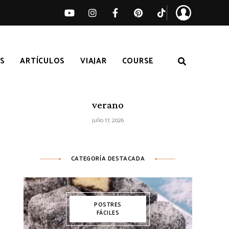
S
ARTÍCULOS
VIAJAR
COURSE
Ensalada de sandía, melocotón y feta
– Receta fácil de ensalada fresca de
verano
julio 17, 2026
CATEGORÍA DESTACADA
POSTRES
FÁCILES