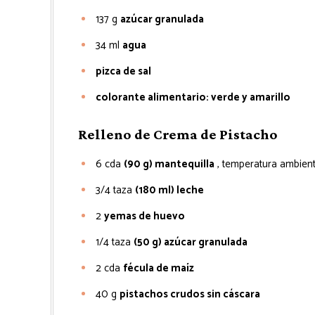
137
g
azúcar granulada
34
ml
agua
pizca de sal
colorante alimentario: verde y amarillo
Relleno de Crema de Pistacho
6
cda
(90 g) mantequilla
, temperatura ambien
3/4
taza
(180 ml) leche
2
yemas de huevo
1/4
taza
(50 g) azúcar granulada
2
cda
fécula de maíz
40
g
pistachos crudos sin cáscara