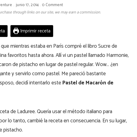
venture
junio 17, 2014
0 Comment
 purchase through links on our site, we may earn a commission.
eta
Imprimir receta
ue mientras estaba en París compré el libro Sucre de
na favoritos hasta ahora. Allí vi un pastel llamado Harmonie,
caron de pistacho en lugar de pastel regular. Wow… ¿en
ante y servirlo como pastel. Me pareció bastante
poso, decidí intentarlo este
Pastel de Macarón de
eceta de Laduree. Quería usar el método italiano para
 lo tanto, cambié la receta en consecuencia. En su lugar,
e pistacho.