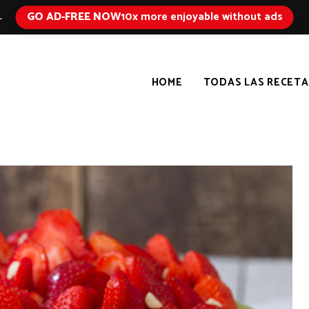
GO AD-FREE NOW
10x more enjoyable without ads
L
HOME
TODAS LAS RECETA