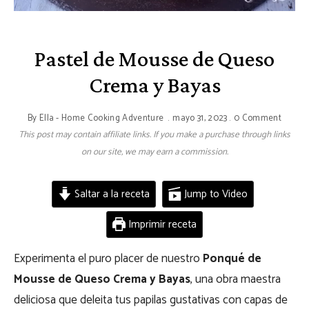
Pastel de Mousse de Queso
Crema y Bayas
By
Ella - Home Cooking Adventure
mayo 31, 2023
0 Comment
This post may contain affiliate links. If you make a purchase through links
on our site, we may earn a commission.
Saltar a la receta
Jump to Video
Imprimir receta
Experimenta el puro placer de nuestro
Ponqué de
Mousse de Queso Crema y Bayas
, una obra maestra
deliciosa que deleita tus papilas gustativas con capas de