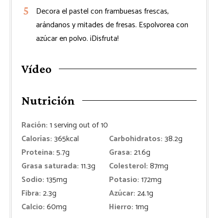
Decora el pastel con frambuesas frescas,
arándanos y mitades de fresas. Espolvorea con
azúcar en polvo. ¡Disfruta!
Vídeo
Nutrición
Ración:
1
serving out of 10
Calorías:
365
kcal
Carbohidratos:
38.2
g
Proteina:
5.7
g
Grasa:
21.6
g
Grasa saturada:
11.3
g
Colesterol:
87
mg
Sodio:
135
mg
Potasio:
172
mg
Fibra:
2.3
g
Azúcar:
24.1
g
Calcio:
60
mg
Hierro:
1
mg