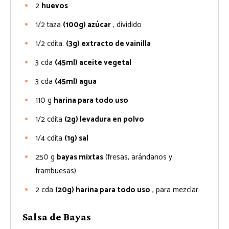
2
huevos
1/2
taza
(100g) azúcar
, dividido
1/2
cdita.
(3g) extracto de vainilla
3
cda
(45ml) aceite vegetal
3
cda
(45ml) agua
110
g
harina para todo uso
1/2
cdita
(2g) levadura en polvo
1/4
cdita
(1g) sal
250
g
bayas mixtas
(fresas, arándanos y
frambuesas)
2
cda
(20g) harina para todo uso
, para mezclar
Salsa de Bayas