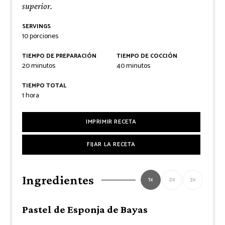
superior.
SERVINGS
10
porciones
TIEMPO DE PREPARACIÓN
TIEMPO DE COCCIÓN
minutos
minutos
20
minutos
40
minutos
TIEMPO TOTAL
hora
1
hora
IMPRIMIR RECETA
FIJAR LA RECETA
Ingredientes
1x
2x
3x
Pastel de Esponja de Bayas