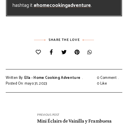
hashtag it
#homecookingadventure
.
SHARE THE LOVE
Written By:
Ella - Home Cooking Adventure
0 Comment
Posted On: mayo 31, 2023
0
Like
Navegación
PREVIOUS POST
de
Mini Éclairs de Vainilla y Frambuesa
entradas