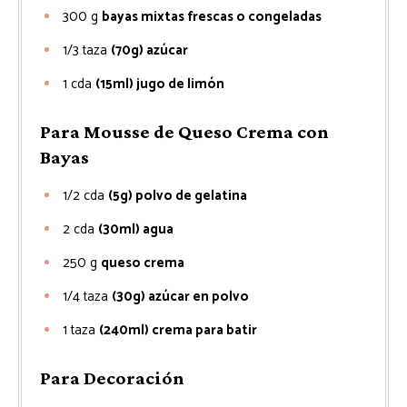
300
g
bayas mixtas frescas o congeladas
1/3
taza
(70g) azúcar
1
cda
(15ml) jugo de limón
Para Mousse de Queso Crema con
Bayas
1/2
cda
(5g) polvo de gelatina
2
cda
(30ml) agua
250
g
queso crema
1/4
taza
(30g) azúcar en polvo
1
taza
(240ml) crema para batir
Para Decoración