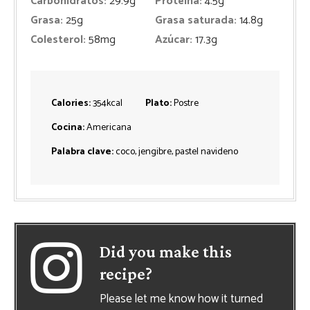
Carbohidratos:
29.9
g
Proteina:
4.5
g
Grasa:
25
g
Grasa saturada:
14.8
g
Colesterol:
58
mg
Azúcar:
17.3
g
Calories:
354
kcal
Plato:
Postre
Cocina:
Americana
Palabra clave:
coco, jengibre, pastel navideno
Did you make this
recipe?
Please let me know how it turned