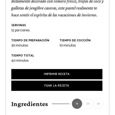
Bellamente decorado con romero fresco, trufas de coco y
galletas de jengibre caseras, este pastel realmente te
hace sentir el espíritu de las vacaciones de invierno.
SERVINGS
12
porciones
TIEMPO DE PREPARACIÓN
TIEMPO DE COCCIÓN
minutos
minutos
30
minutos
10
minutos
TIEMPO TOTAL
minutos
40
minutos
IMPRIMIR RECETA
FIJAR LA RECETA
Ingredientes
1x
2x
3x