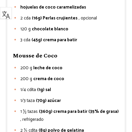
hojuelas de coco caramelizadas
2
cda
(16g) Perlas crujientes
, opcional
120
g
chocolate blanco
3
cda
(45g) crema para batir
Mousse de Coco
200
g
leche de coco
200
g
crema de coco
1/4
cdita
(1g) sal
1/3
taza
(70g) azúcar
1 ½
tazas
(360g) crema para batir (35% de grasa)
, refrigerado
2 ½
cdita
(8g) polvo de gelatina