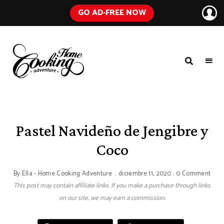
GO AD-FREE NOW
HOME
A
Food
COOKING
Blog
with
ADVENTURE
Tested
Recipes
Using
Pastel Navideño de Jengibre y
Everyday
Ingredients
Coco
By
Ella - Home Cooking Adventure
diciembre 11, 2020
0 Comment
This post may contain affiliate links. If you make a purchase through links
on our site, we may earn a commission.