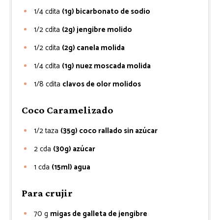
1/4
cdita
(1g) bicarbonato de sodio
1/2
cdita
(2g) jengibre molido
1/2
cdita
(2g) canela molida
1/4
cdita
(1g) nuez moscada molida
1/8
cdita
clavos de olor molidos
Coco Caramelizado
1/2
taza
(35g) coco rallado sin azúcar
2
cda
(30g) azúcar
1
cda
(15ml) agua
Para crujir
70
g
migas de galleta de jengibre