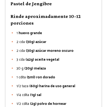
Pastel de Jengibre
Rinde aproximadamente 10-12
porciones
1
huevo grande
2
cda
(30g) azúcar
2
cda
(30g) azúcar moreno oscuro
3
cda
(42g) aceite vegetal
30
g
(30g) melaza
1
cdita
(5ml) ron dorado
1/2
taza
(60g) harina de uso general
1/4
cdita
(1g) sal
1/2
cdita
(2g) polvo de hornear