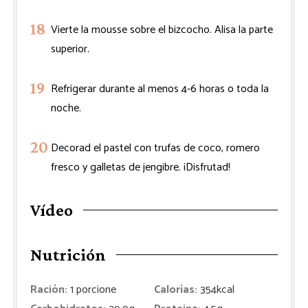
Vierte la mousse sobre el bizcocho. Alisa la parte
superior.
Refrigerar durante al menos 4-6 horas o toda la
noche.
Decorad el pastel con trufas de coco, romero
fresco y galletas de jengibre. ¡Disfrutad!
Vídeo
Nutrición
Ración:
1
porcione
Calorías:
354
kcal