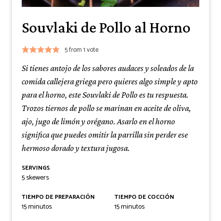
Souvlaki de Pollo al Horno
5
from 1 vote
Si tienes antojo de los sabores audaces y soleados de la
comida callejera griega pero quieres algo simple y apto
para el horno, este Souvlaki de Pollo es tu respuesta.
Trozos tiernos de pollo se marinan en aceite de oliva,
ajo, jugo de limón y orégano. Asarlo en el horno
significa que puedes omitir la parrilla sin perder ese
hermoso dorado y textura jugosa.
SERVINGS
5
skewers
TIEMPO DE PREPARACIÓN
TIEMPO DE COCCIÓN
minutos
minutos
15
minutos
15
minutos