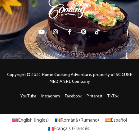
Copyright © 2022 Home Cooking Adventure, property of SC CUBE
MEDIA SRL Company
YouTube
Instagram
Facebook
Pinterest
TikTok
English
(
Inglés
)
Română
(
Rumano
)
Español
Français
(
Francés
)