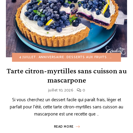
4 JUILLET
ANNIVERSAIRE
DESSERTS AUX FRUITS
DESSERTS FA
Tarte citron-myrtilles sans cuisson au
mascarpone
juillet 10, 2026
0
Si vous cherchez un dessert facile qui paraît frais, léger et
parfait pour l’été, cette tarte citron–myrtilles sans cuisson au
mascarpone est une recette que …
READ MORE