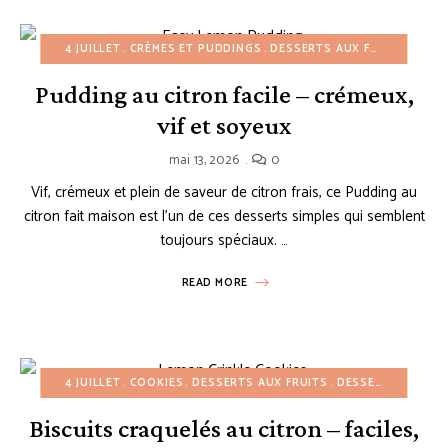
4 JUILLET
CRÈMES ET PUDDINGS
DESSERTS AUX FRUITS
DESS
Pudding au citron facile – crémeux,
vif et soyeux
mai 13, 2026
0
Vif, crémeux et plein de saveur de citron frais, ce Pudding au
citron fait maison est l’un de ces desserts simples qui semblent
toujours spéciaux. …
READ MORE
4 JUILLET
COOKIES
DESSERTS AUX FRUITS
DESSERTS FACILES
Biscuits craquelés au citron – faciles,