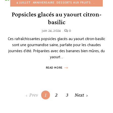
4 JUILLET
ANNIVERSAIRE
DESSERTS AUX FRUITS
DESSERTS G
Popsicles glacés au yaourt citron-
basilic
juin 24, 2024
0
Ces rafraîchissantes popsicles glacés au yaourt citron-basilic
sont une gourmandise saine, parfaite pour les chaudes
journées d’été. Préparées avec des bananes bien mûres, du
yaourt …
READ MORE
Posts
Prev
1
2
3
Next
navigation