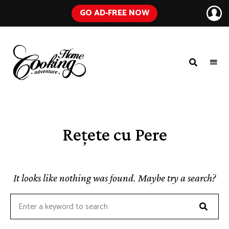
GO AD-FREE NOW
HOME
A
Food
COOKING
Blog
with
ADVENTURE
Tested
Recipes
Using
Rețete cu Pere
Everyday
Ingredients
It looks like nothing was found. Maybe try a search?
Searc
Search
for: