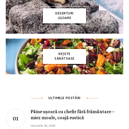
DESERTURI
UȘOARE
REȚETE
SĂNĂTOASE
ULTIMELE POSTĂRI
Pâine ușoară cu chefir fără frământare –
miez moale, coajă rustică
ianuarie 30, 2026