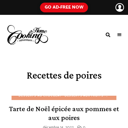
GO AD-FREE NOW
HOME
A
Food
COOKING
Blog
with
ADVENTURE
Tested
Recipes
Using
Recettes de poires
Everyday
Ingredients
DESSERTS AU CHOCOLAT
DESSERTS AUX FRUITS
HIVER
NOËL
Tarte de Noël épicée aux pommes et
aux poires
décembre 14, 2022
0