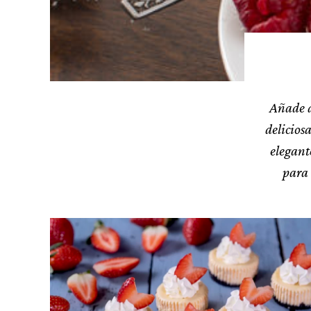
Añade a
delicios
elegante
para 