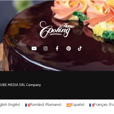
C CUBE MEDIA SRL Company
lish
(
Inglés
)
Română
(
Rumano
)
Español
Français
(
Fr