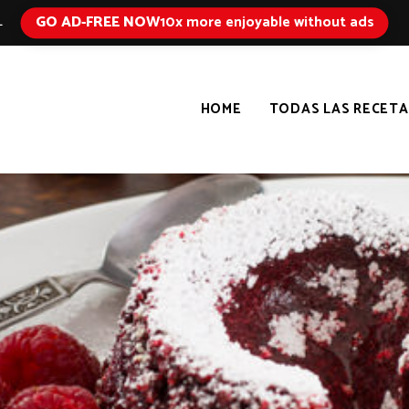
GO AD-FREE NOW
10x more enjoyable without ads
L
HOME
TODAS LAS RECETA