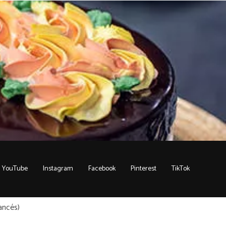
YouTube
Instagram
Facebook
Pinterest
TikTok
ancés
)