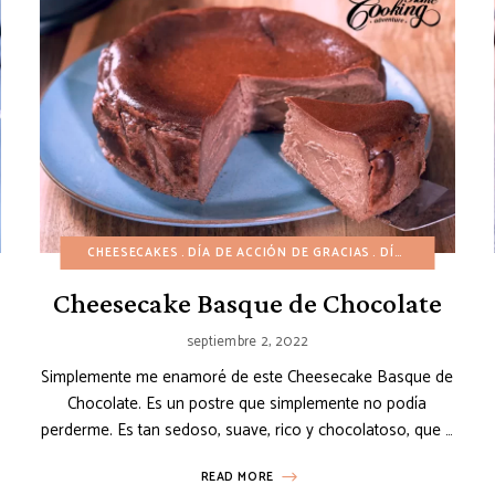
DÍA DE SAN VALENTÍN
CHEESECAKES
HALLOWEEN
DÍA DE ACCIÓN DE GRACIAS
INVIERNO
NAVIDAD
DÍA DE SAN VALENTÍN
OTOÑO
PASC
Cheesecake Basque de Chocolate
septiembre 2, 2022
Simplemente me enamoré de este Cheesecake Basque de
Chocolate. Es un postre que simplemente no podía
perderme. Es tan sedoso, suave, rico y chocolatoso, que …
READ MORE