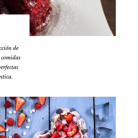
cción de
e comidas
perfectas
ntica.