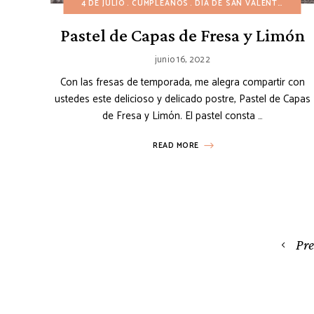
4 DE JULIO
CUMPLEAÑOS
DÍA DE SAN VALENTÍN
NAV
Pastel de Capas de Fresa y Limón
junio 16, 2022
Con las fresas de temporada, me alegra compartir con
ustedes este delicioso y delicado postre, Pastel de Capas
de Fresa y Limón. El pastel consta …
READ MORE
Posts
Pr
navigation