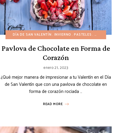
DE FRUTAS
ES DE CHOCOLATE
DÍA DE SAN VALENTÍN
POSTRES FÁCILES
POSTRES DE FRUTAS
INVIERNO
POSTRES MINI
PASTELES
POSTRES FÁCILES
PRIMAVERA
POSTRES DE CHOCOL
RECETAS AMER
POSTRES MIN
Pavlova de Chocolate en Forma de
Corazón
enero 21, 2023
¿Qué mejor manera de impresionar a tu Valentín en el Día
de San Valentín que con una pavlova de chocolate en
forma de corazón rociada …
READ MORE