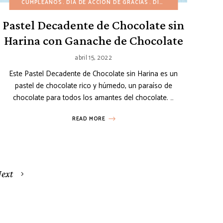
ES MINI
OWEEN
CUMPLEAÑOS
INVIERNO
PRIMAVERA
NAVIDAD
RECETAS AMERICANAS
DÍA DE ACCIÓN DE GRACIAS
OTOÑO
PASCUA
TORTAS EN CAPAS
POSTRES DE CHOCOLATE
DÍA DE SAN VALENTÍN
VERANO
Pastel Decadente de Chocolate sin
Harina con Ganache de Chocolate
abril 15, 2022
Este Pastel Decadente de Chocolate sin Harina es un
pastel de chocolate rico y húmedo, un paraíso de
chocolate para todos los amantes del chocolate. …
READ MORE
ext