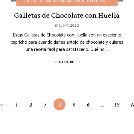
IDAD
PASCUA
4 DE JULIO
PASTELES
DÍA DE SAN VALENTÍN
POSTRES DE FRUTAS
GALLETAS DULCES
POSTRES FÁCILES
POSTR
HALL
Galletas de Chocolate con Huella
mayo 11, 2022
Estas Galletas de Chocolate con Huella son un excelente
capricho para cuando tienes antojo de chocolate y quieres
una receta fácil para satisfacerlo. Qué no …
READ MORE
ev
1
2
3
4
5
6
…
18
N