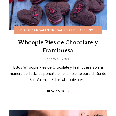
INVIERNO
DÍA DE SAN VALENTÍN
MUFFINS Y CUPCAKES
GALLETAS DULCES
PASCUA
PASTELES
INVIERNO
POSTRES 
POSTR
Whoopie Pies de Chocolate y
Frambuesa
enero 28, 2023
Estos Whoopie Pies de Chocolate y Frambuesa son la
manera perfecta de ponerte en el ambiente para el Día de
San Valentín. Estos whoopie pies …
READ MORE