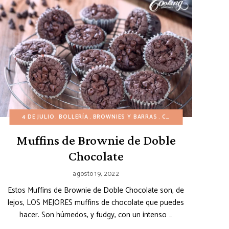
UA
PASTELES
INVIERNO
4 DE JULIO
POSTRES DE CHOCOLATE
NAVIDAD
BOLLERÍA
OTOÑO
BROWNIES Y BARRAS
PASCUA
POSTRES FÁCILES
PASTELES
CUMPLEAÑOS
POSTRES DE CH
PRIMAVERA
DÍA DE
R
Muffins de Brownie de Doble
Chocolate
agosto 19, 2022
Estos Muffins de Brownie de Doble Chocolate son, de
lejos, LOS MEJORES muffins de chocolate que puedes
hacer. Son húmedos, y fudgy, con un intenso …