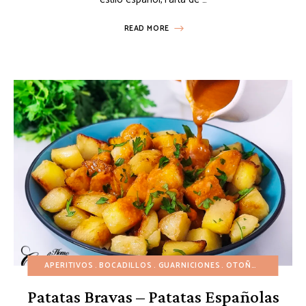
READ MORE
APERITIVOS
BOCADILLOS
GUARNICIONES
OTOÑO
RECETAS 
Patatas Bravas – Patatas Españolas