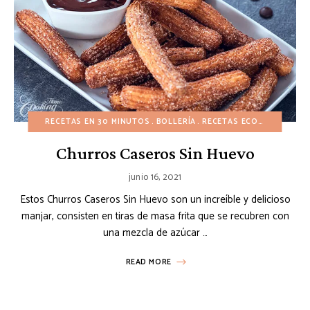
RECETAS EN 30 MINUTOS
BOLLERÍA
RECETAS ECONÓMICAS
S
Churros Caseros Sin Huevo
junio 16, 2021
Estos Churros Caseros Sin Huevo son un increíble y delicioso
manjar, consisten en tiras de masa frita que se recubren con
una mezcla de azúcar …
READ MORE