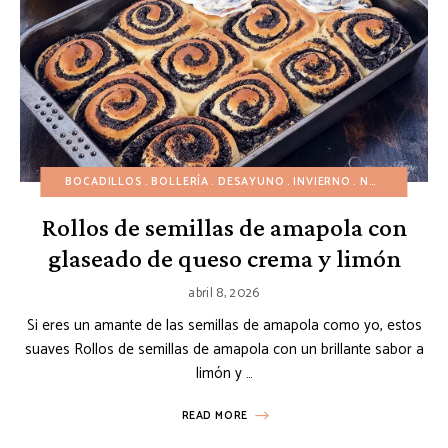
BOCADILLOS
BOLLERÍA
DESAYUNO
INVIERNO
NAVIDAD
PAN
Rollos de semillas de amapola con
glaseado de queso crema y limón
abril 8, 2026
Si eres un amante de las semillas de amapola como yo, estos
suaves Rollos de semillas de amapola con un brillante sabor a
limón y …
READ MORE