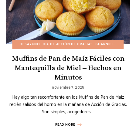
DESAYUNO
DÍA DE ACCIÓN DE GRACIAS
GUARNICIONES
MUFF
Muffins de Pan de Maíz Fáciles con
Mantequilla de Miel – Hechos en
Minutos
noviembre 7, 2025
Hay algo tan reconfortante en los Muffins de Pan de Maíz
recién salidos del horno en la mañana de Acción de Gracias.
Son simples, acogedores …
READ MORE