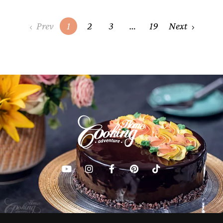
Posts
Prev
1
2
3
…
19
Next
navigation