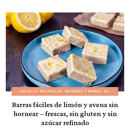
4 DE JULIO
BOCADILLOS
BROWNIES Y BARRAS
DESAYUNO
P
Barras fáciles de limón y avena sin
hornear – frescas, sin gluten y sin
azúcar refinado