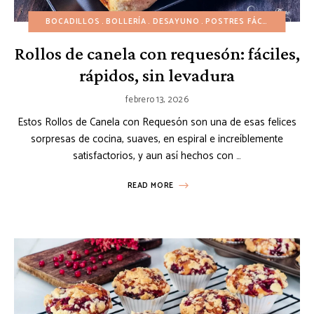
BOCADILLOS
BOLLERÍA
DESAYUNO
POSTRES FÁCILES
POSTR
Rollos de canela con requesón: fáciles,
rápidos, sin levadura
febrero 13, 2026
Estos Rollos de Canela con Requesón son una de esas felices
sorpresas de cocina, suaves, en espiral e increíblemente
satisfactorios, y aun así hechos con …
READ MORE