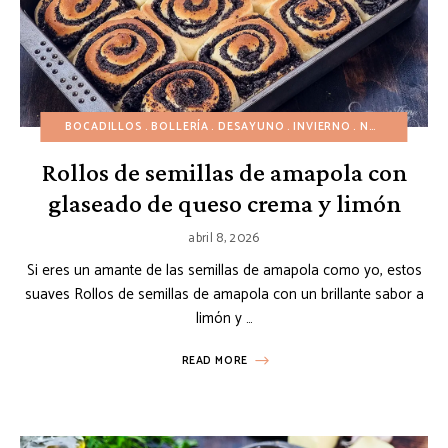
BOCADILLOS
BOLLERÍA
DESAYUNO
INVIERNO
NAVIDAD
PAN
Rollos de semillas de amapola con
glaseado de queso crema y limón
abril 8, 2026
Si eres un amante de las semillas de amapola como yo, estos
suaves Rollos de semillas de amapola con un brillante sabor a
limón y …
READ MORE