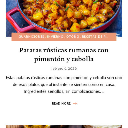
GUARNICIONES
INVIERNO
OTOÑO
RECETAS DE PAPA
RECET
Patatas rústicas rumanas con
pimentón y cebolla
febrero 6, 2026
Estas patatas rústicas rumanas con pimentón y cebolla son uno
de esos platos que al instante se sienten como en casa.
Ingredientes sencillos, sin complicaciones, …
READ MORE