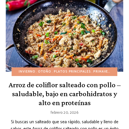
INVIERNO
OTOÑO
PLATOS PRINCIPALES
PRIMAVERA
RECETA
Arroz de coliflor salteado con pollo –
saludable, bajo en carbohidratos y
alto en proteínas
febrero 20, 2026
Si buscas un salteado que sea rápido, saludable y lleno de
sabor, este Arroz de coliflor salteado con pollo es un éxito