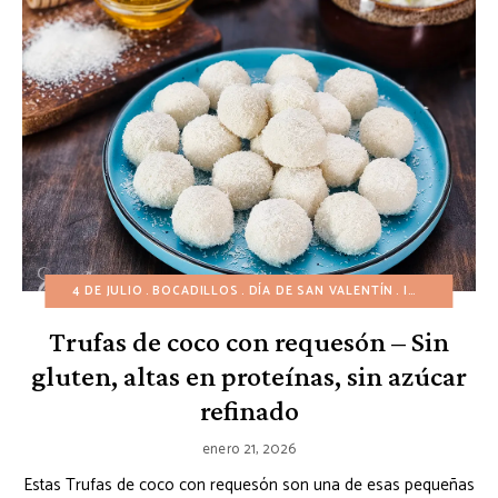
4 DE JULIO
BOCADILLOS
DÍA DE SAN VALENTÍN
INVIERNO
NA
Trufas de coco con requesón – Sin
gluten, altas en proteínas, sin azúcar
refinado
enero 21, 2026
Estas Trufas de coco con requesón son una de esas pequeñas