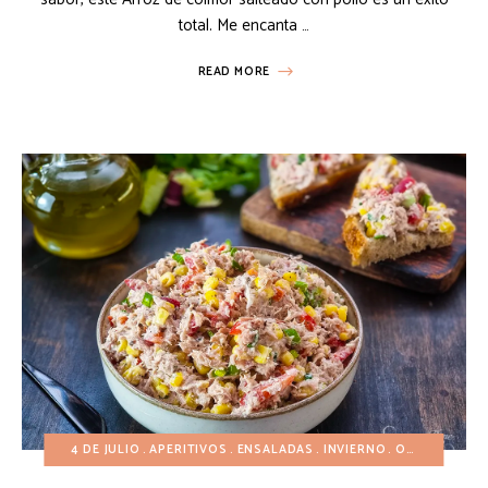
total. Me encanta …
READ MORE
4 DE JULIO
APERITIVOS
ENSALADAS
INVIERNO
OTOÑO
PLAT