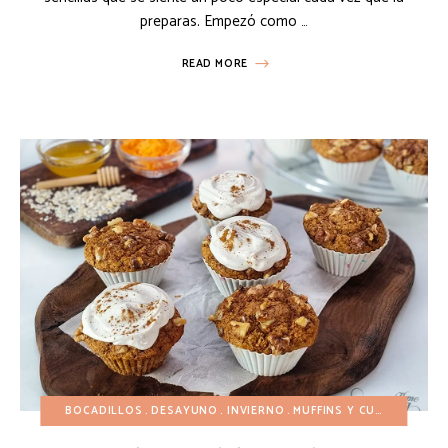
preparas. Empezó como …
READ MORE
BOCADILLOS
DESAYUNO
INVIERNO
MUFFINS Y CUPCAKES
O