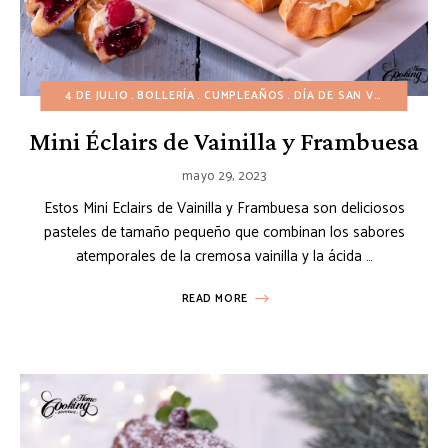
4 DE JULIO
BOLLERÍA
CUMPLEAÑOS
DÍA DE SAN VALENTÍN
IN
Mini Éclairs de Vainilla y Frambuesa
mayo 29, 2023
Estos Mini Eclairs de Vainilla y Frambuesa son deliciosos
pasteles de tamaño pequeño que combinan los sabores
atemporales de la cremosa vainilla y la ácida …
READ MORE