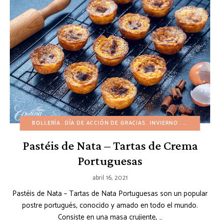
BOLLERÍA
DÍA DE ACCIÓN DE GRACIAS
INVIERNO
NATILLAS Y
Pastéis de Nata – Tartas de Crema
Portuguesas
abril 16, 2021
Pastéis de Nata – Tartas de Nata Portuguesas son un popular
postre portugués, conocido y amado en todo el mundo.
Consiste en una masa crujiente, …