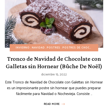
INVIERNO
NAVIDAD
POSTRES
POSTRES DE CHOCOLATE
POST
Tronco de Navidad de Chocolate con
Galletas sin Hornear (Bûche De Noël)
diciembre 15, 2022
Este Tronco de Navidad de Chocolate con Galettas sin Hornear
es un impresionante postre sin hornear que puedes preparar
fácilmente para Navidad o Nochevieja. Consiste …
READ MORE