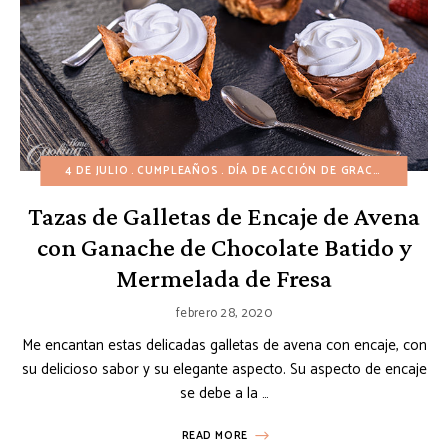
4 DE JULIO
CUMPLEAÑOS
DÍA DE ACCIÓN DE GRACIAS
GALLET
Tazas de Galletas de Encaje de Avena
con Ganache de Chocolate Batido y
Mermelada de Fresa
febrero 28, 2020
Me encantan estas delicadas galletas de avena con encaje, con
su delicioso sabor y su elegante aspecto. Su aspecto de encaje
se debe a la …
READ MORE