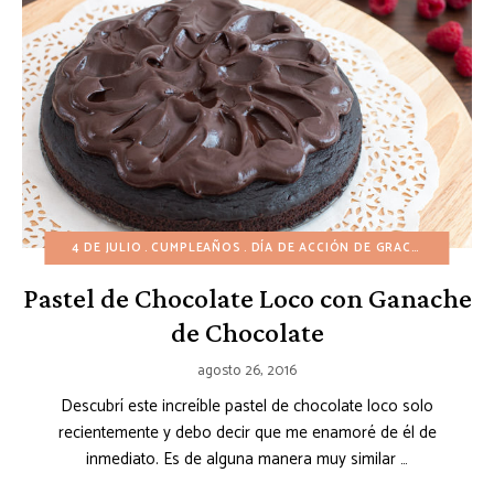
4 DE JULIO
CUMPLEAÑOS
DÍA DE ACCIÓN DE GRACIAS
DÍA DE
Pastel de Chocolate Loco con Ganache
de Chocolate
agosto 26, 2016
Descubrí este increíble pastel de chocolate loco solo
recientemente y debo decir que me enamoré de él de
inmediato. Es de alguna manera muy similar …