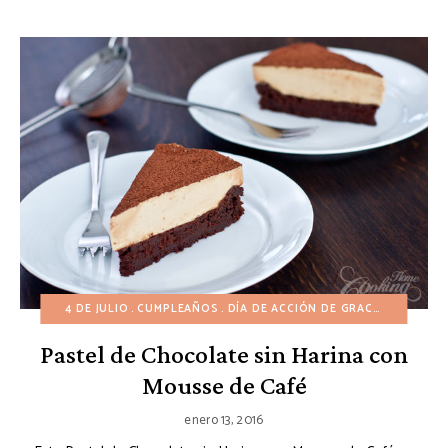
4 DE JULIO
CUMPLEAÑOS
DÍA DE ACCIÓN DE GRACIAS
DÍA DE
Pastel de Chocolate sin Harina con
Mousse de Café
enero 13, 2016