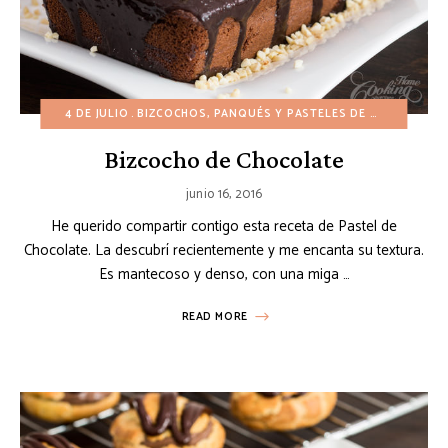
4 DE JULIO
BIZCOCHOS, PANQUÉS Y PASTELES DE LIBRA
CUMP
Bizcocho de Chocolate
junio 16, 2016
He querido compartir contigo esta receta de Pastel de
Chocolate. La descubrí recientemente y me encanta su textura.
Es mantecoso y denso, con una miga …
READ MORE