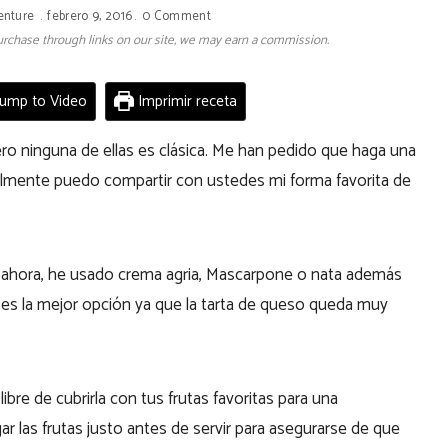
enture
febrero 9, 2016
0 Comment
 purchase through links on our site, we may earn a commission.
ump to Video
Imprimir receta
o ninguna de ellas es clásica. Me han pedido que haga una
inalmente puedo compartir con ustedes mi forma favorita de
a ahora, he usado crema agria, Mascarpone o nata además
ia es la mejor opción ya que la tarta de queso queda muy
ibre de cubrirla con tus frutas favoritas para una
r las frutas justo antes de servir para asegurarse de que