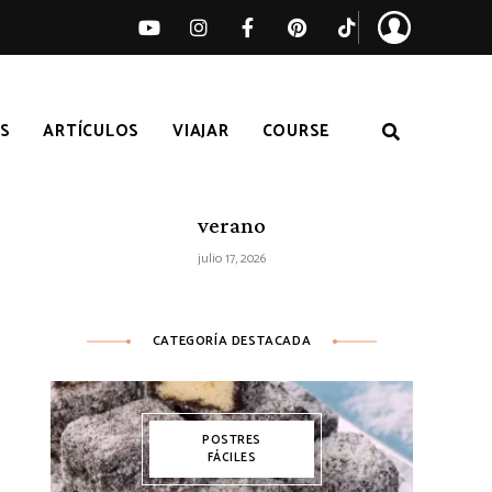
S
ARTÍCULOS
VIAJAR
COURSE
Ensalada de sandía, melocotón y feta
– Receta fácil de ensalada fresca de
verano
julio 17, 2026
CATEGORÍA DESTACADA
POSTRES
FÁCILES