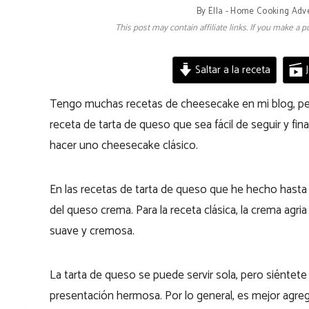
By
Ella - Home Cooking Adv
This post may contain affiliate links. If you make a
Saltar a la receta
J
Tengo muchas recetas de cheesecake en mi blog, per
receta de tarta de queso que sea fácil de seguir y f
hacer uno cheesecake clásico.
En las recetas de tarta de queso que he hecho hast
del queso crema. Para la receta clásica, la crema agr
suave y cremosa.
La tarta de queso se puede servir sola, pero siéntete l
presentación hermosa. Por lo general, es mejor agrega