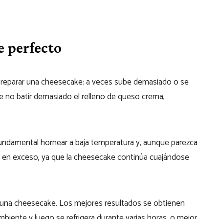
e perfecto
preparar una cheesecake: a veces sube demasiado o se
te no batir demasiado el relleno de queso crema,
s fundamental hornear a baja temperatura y, aunque parezca
a en exceso, ya que la cheesecake continúa cuajándose
 una cheesecake. Los mejores resultados se obtienen
biente y luego se refrigera durante varias horas, o mejor