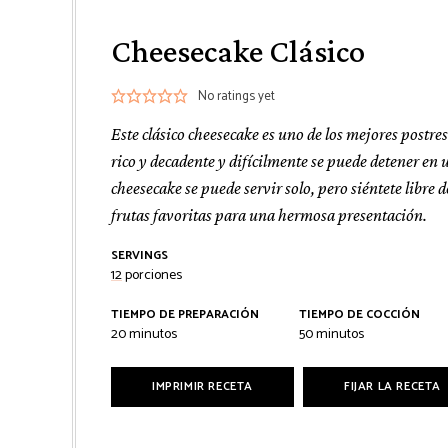
Cheesecake Clásico
No ratings yet
Este clásico cheesecake es uno de los mejores postres
rico y decadente y difícilmente se puede detener en 
cheesecake se puede servir solo, pero siéntete libre d
frutas favoritas para una hermosa presentación.
SERVINGS
12
porciones
TIEMPO DE PREPARACIÓN
TIEMPO DE COCCIÓN
minutos
minutos
20
minutos
50
minutos
IMPRIMIR RECETA
FIJAR LA RECETA