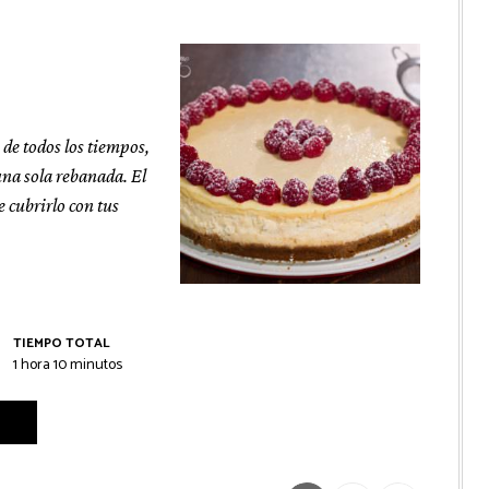
 de todos los tiempos,
una sola rebanada. El
e cubrirlo con tus
TIEMPO TOTAL
hora
minutos
1
hora
10
minutos