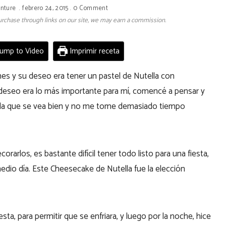
enture
febrero 24, 2015
0 Comment
 purchase through links on our site, we may earn a commission.
ump to Video
Imprimir receta
mes y su deseo era tener un pastel de Nutella con
deseo era lo más importante para mí, comencé a pensar y
ella que se vea bien y no me tome demasiado tiempo
rlos, es bastante difícil tener todo listo para una fiesta,
medio día. Este Cheesecake de Nutella fue la elección
sta, para permitir que se enfriara, y luego por la noche, hice