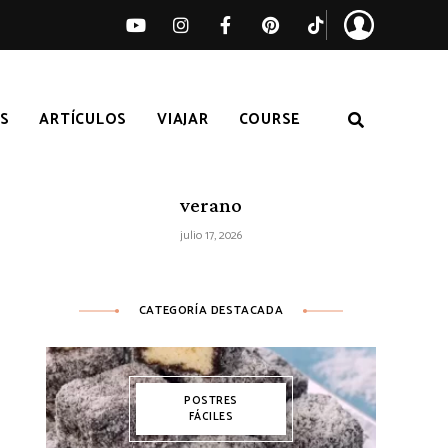
S
ARTÍCULOS
VIAJAR
COURSE
Ensalada de sandía, melocotón y feta
– Receta fácil de ensalada fresca de
verano
julio 17, 2026
CATEGORÍA DESTACADA
POSTRES
FÁCILES