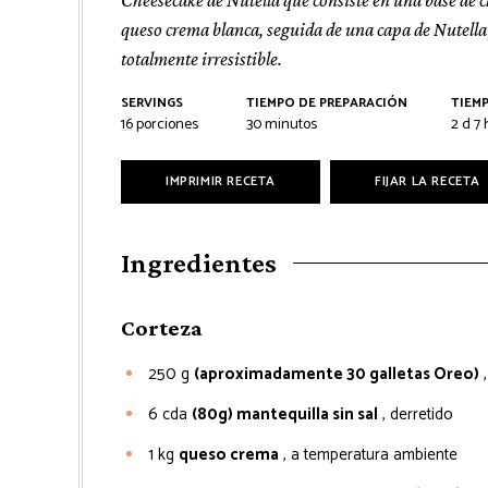
queso crema blanca, seguida de una capa de Nutella 
totalmente irresistible.
SERVINGS
TIEMPO DE PREPARACIÓN
TIEM
minutos
días
h
16
porciones
30
minutos
2
d
7
IMPRIMIR RECETA
FIJAR LA RECETA
Ingredientes
Corteza
250
g
(aproximadamente 30 galletas Oreo)
6
cda
(80g) mantequilla sin sal
, derretido
1
kg
queso crema
, a temperatura ambiente