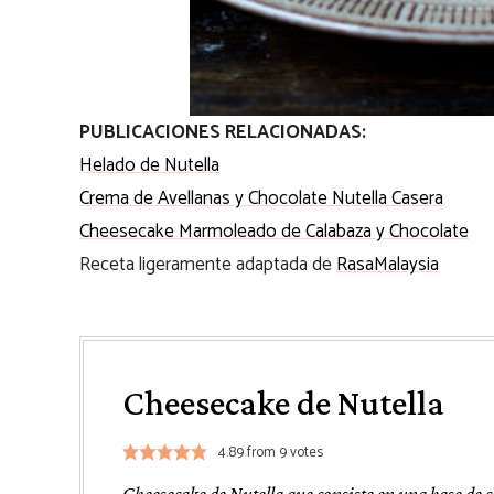
PUBLICACIONES RELACIONADAS:
Helado de Nutella
Crema de Avellanas y Chocolate Nutella Casera
Cheesecake Marmoleado de Calabaza y Chocolate
Receta ligeramente adaptada de
RasaMalaysia
Cheesecake de Nutella
4.89
from
9
votes
Cheesecake de Nutella que consiste en una base de 