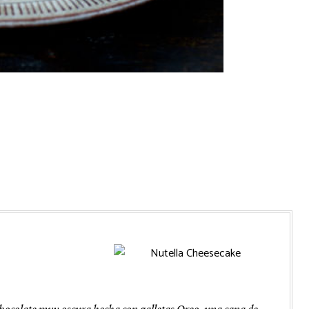
chocolate muy oscura hecha con galletas Oreo, una capa de