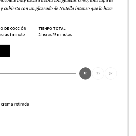
y cubierta con un glaseado de Nutella intenso que lo hace
PO DE COCCIÓN
TIEMPO TOTAL
oras
minuto
horas
minutos
horas
1
minuto
2
horas
35
minutos
1x
2x
3x
, crema retirada