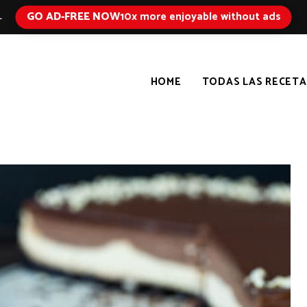
GO AD-FREE NOW
10x more enjoyable without ads
L
HOME
TODAS LAS RECETA