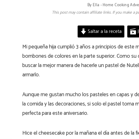
By
Ella - Home Cooking Adv
This post may contain affiliate links. If you make a
Saltar a la receta
J
Mi pequeña hija cumplió 3 años a principios de este 
bombones de colores en la parte superior. Como su 
buscar la mejor manera de hacerle un pastel de Nut
armarlo.
Aunque me gustan mucho los pasteles en capas y decora
la comida y las decoraciones, si solo el pastel toma 
perfecta para este aniversario.
Hice el cheesecake por la mañana el día antes de la fie