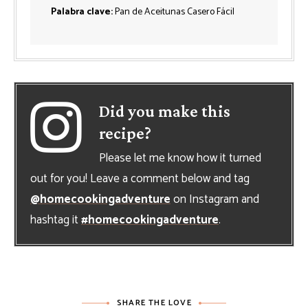
Palabra clave:
Pan de Aceitunas Casero Fácil
Did you make this
recipe?
Please let me know how it turned
out for you! Leave a comment below and tag
@homecookingadventure
on Instagram and
hashtag it
#homecookingadventure
.
SHARE THE LOVE