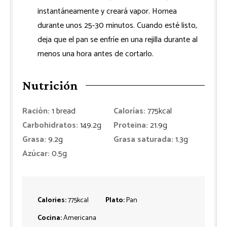
instantáneamente y creará vapor. Hornea
durante unos 25-30 minutos. Cuando esté listo,
deja que el pan se enfríe en una rejilla durante al
menos una hora antes de cortarlo.
Nutrición
Ración:
1
bread
Calorías:
775
kcal
Carbohidratos:
149.2
g
Proteina:
21.9
g
Grasa:
9.2
g
Grasa saturada:
1.3
g
Azúcar:
0.5
g
Calories:
775
kcal
Plato:
Pan
Cocina:
Americana