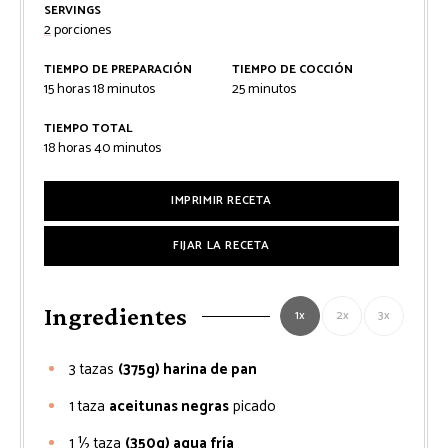
SERVINGS
2
porciones
TIEMPO DE PREPARACIÓN
TIEMPO DE COCCIÓN
horas
minutos
minutos
15
horas
18
minutos
25
minutos
TIEMPO TOTAL
horas
minutos
18
horas
40
minutos
IMPRIMIR RECETA
FIJAR LA RECETA
Ingredientes
1x
2x
3x
3
tazas
(375g) harina de pan
1
taza
aceitunas negras
picado
1 ½
taza
(350g) agua fría