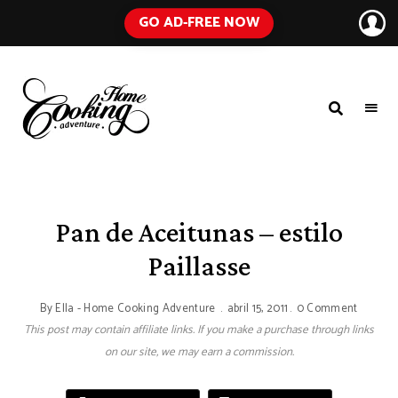
GO AD-FREE NOW
HOME
A
Food
COOKING
Blog
with
ADVENTURE
Tested
Recipes
Using
Pan de Aceitunas – estilo
Everyday
Ingredients
Paillasse
By
Ella - Home Cooking Adventure
abril 15, 2011
0 Comment
This post may contain affiliate links. If you make a purchase through links
on our site, we may earn a commission.