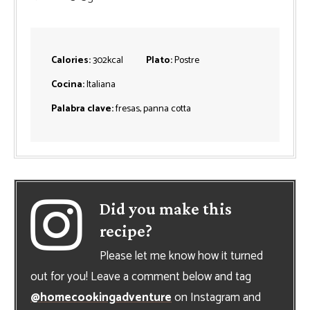
Calories:
302
kcal
Plato:
Postre
Cocina:
Italiana
Palabra clave:
fresas, panna cotta
Did you make this
recipe?
Please let me know how it turned
out for you! Leave a comment below and tag
@homecookingadventure
on Instagram and