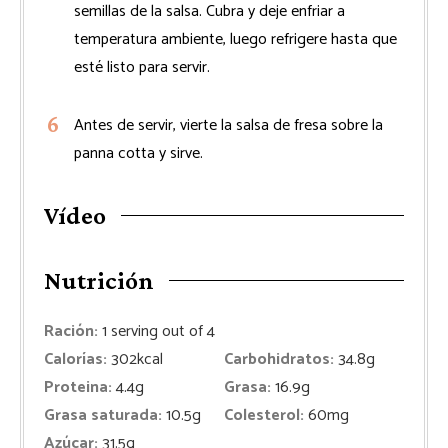
semillas de la salsa. Cubra y deje enfriar a
temperatura ambiente, luego refrigere hasta que
esté listo para servir.
Antes de servir, vierte la salsa de fresa sobre la
panna cotta y sirve.
Vídeo
Nutrición
Ración:
1
serving out of 4
Calorías:
302
kcal
Carbohidratos:
34.8
g
Proteina:
4.4
g
Grasa:
16.9
g
Grasa saturada:
10.5
g
Colesterol:
60
mg
Azúcar:
31.5
g