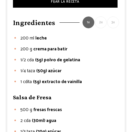
FIJAR LA RECETA
Ingredientes
1x
2x
3x
200
ml
leche
200
g
crema para batir
1/2
cda
(5g) polvo de gelatina
1/4
taza
(50g) azúcar
1
cdita
(5g) extracto de vainilla
Salsa de Fresa
500
g
fresas frescas
2
cda
(30ml) agua
1/3
taza
(70g) azúcar