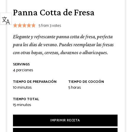
Panna Cotta de Fresa
5
from
3
votes
Elegante y refrescante panna cotta de fresa, perfecta
para los días de verano. Puedes reemplazar las fresas
con otras bayas, cerezas, duraznos o albaricoques.
SERVINGS
4
porciones
TIEMPO DE PREPARACIÓN
TIEMPO DE COCCIÓN
minutos
horas
10
minutos
5
horas
TIEMPO TOTAL
minutos
15
minutos
IMPRIMIR RECETA