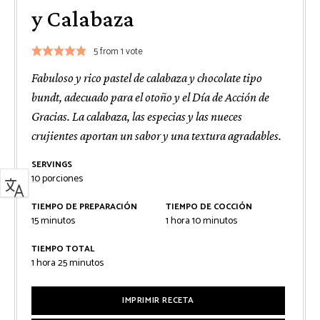
y Calabaza
5
from 1 vote
Fabuloso y rico pastel de calabaza y chocolate tipo
bundt, adecuado para el otoño y el Día de Acción de
Gracias. La calabaza, las especias y las nueces
crujientes aportan un sabor y una textura agradables.
SERVINGS
10
porciones
TIEMPO DE PREPARACIÓN
TIEMPO DE COCCIÓN
minutos
hora
minutos
15
minutos
1
hora
10
minutos
TIEMPO TOTAL
hora
minutos
1
hora
25
minutos
IMPRIMIR RECETA