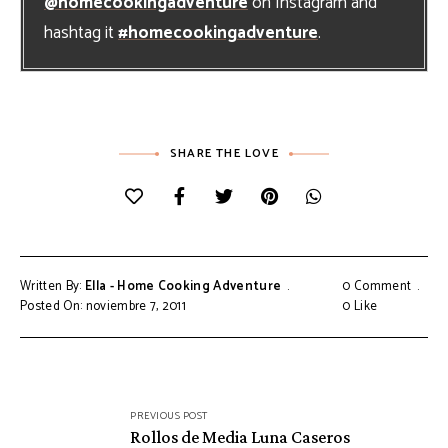
@homecookingadventure
on Instagram and
hashtag it
#homecookingadventure
.
SHARE THE LOVE
Written By:
Ella - Home Cooking Adventure
0 Comment
Posted On: noviembre 7, 2011
0
Like
Navegación
PREVIOUS POST
de
Rollos de Media Luna Caseros