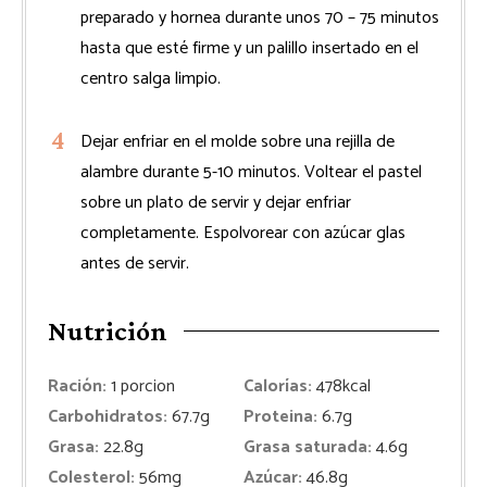
preparado y hornea durante unos 70 – 75 minutos
hasta que esté firme y un palillo insertado en el
centro salga limpio.
Dejar enfriar en el molde sobre una rejilla de
alambre durante 5-10 minutos. Voltear el pastel
sobre un plato de servir y dejar enfriar
completamente. Espolvorear con azúcar glas
antes de servir.
Nutrición
Ración:
1
porcion
Calorías:
478
kcal
Carbohidratos:
67.7
g
Proteina:
6.7
g
Grasa:
22.8
g
Grasa saturada:
4.6
g
Colesterol:
56
mg
Azúcar:
46.8
g