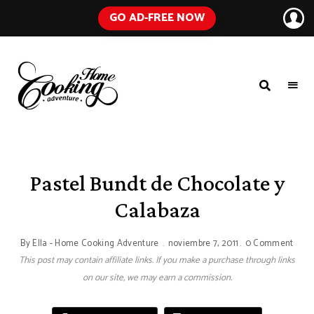
GO AD-FREE NOW
HOME
A
Food
COOKING
Blog
with
ADVENTURE
Tested
Recipes
Using
Pastel Bundt de Chocolate y
Everyday
Ingredients
Calabaza
By
Ella - Home Cooking Adventure
noviembre 7, 2011
0 Comment
This post may contain affiliate links. If you make a purchase through links
on our site, we may earn a commission.