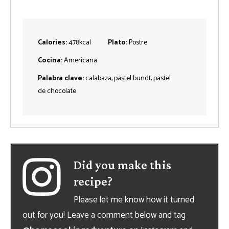
Calories:
478
kcal
Plato:
Postre
Cocina:
Americana
Palabra clave:
calabaza, pastel bundt, pastel
de chocolate
Did you make this
recipe?
Please let me know how it turned
out for you! Leave a comment below and tag