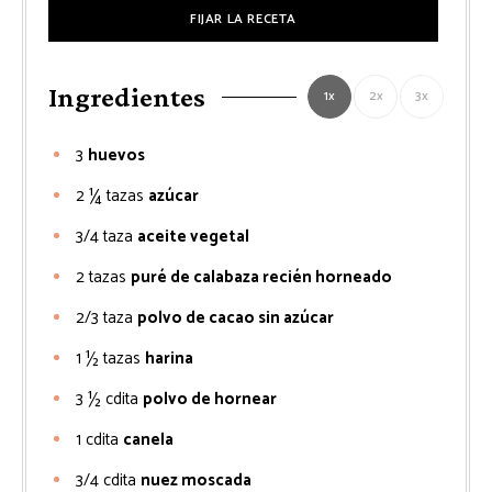
FIJAR LA RECETA
Ingredientes
1x
2x
3x
3
huevos
2 ¼
tazas
azúcar
3/4
taza
aceite vegetal
2
tazas
puré de calabaza recién horneado
2/3
taza
polvo de cacao sin azúcar
1 ½
tazas
harina
3 ½
cdita
polvo de hornear
1
cdita
canela
3/4
cdita
nuez moscada