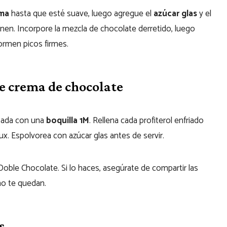
ma
hasta que esté suave, luego agregue el
azúcar glas
y el
en. Incorpore la mezcla de chocolate derretido, luego
ormen picos firmes.
de crema de chocolate
ada con una
boquilla 1M
. Rellena cada profiterol enfriado
x. Espolvorea con azúcar glas antes de servir.
Doble Chocolate. Si lo haces, asegúrate de compartir las
mo te quedan.
s