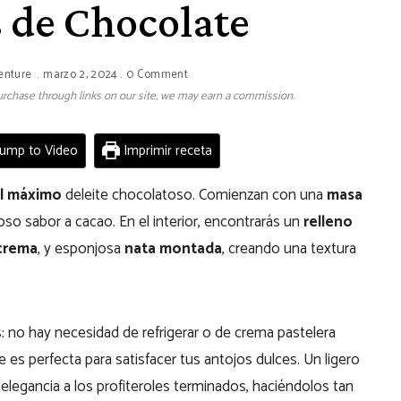
s de Chocolate
enture
marzo 2, 2024
0 Comment
 purchase through links on our site, we may earn a commission.
ump to Video
Imprimir receta
l máximo
deleite chocolatoso. Comienzan con una
masa
oso sabor a cacao. En el interior, encontrarás un
relleno
crema
, y esponjosa
nata montada
, creando una textura
: no hay necesidad de refrigerar o de crema pastelera
ue es perfecta para satisfacer tus antojos dulces. Un ligero
legancia a los profiteroles terminados, haciéndolos tan