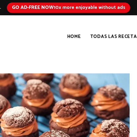
GO AD-FREE NOW
10x more enjoyable without ads
L
HOME
TODAS LAS RECETA