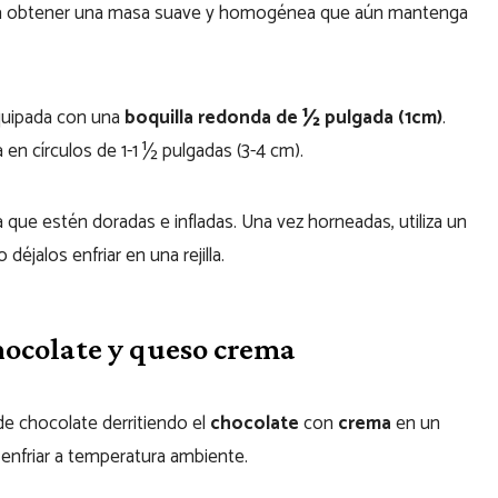
sta obtener una masa suave y homogénea que aún mantenga
uipada con una
boquilla redonda de ½ pulgada (1cm)
.
en círculos de 1-1 ½ pulgadas (3-4 cm).
 que estén doradas e infladas. Una vez horneadas, utiliza un
 déjalos enfriar en una rejilla.
hocolate y queso crema
de chocolate derritiendo el
chocolate
con
crema
en un
o enfriar a temperatura ambiente.