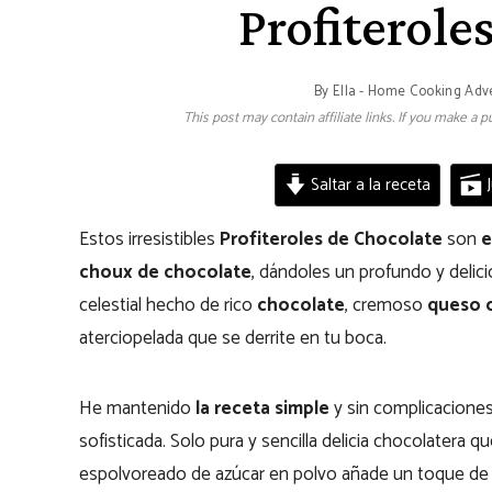
Profiterole
By
Ella - Home Cooking Adv
This post may contain affiliate links. If you make a
Saltar a la receta
J
Estos irresistibles
Profiteroles de Chocolate
son
e
choux de chocolate
, dándoles un profundo y delici
celestial hecho de rico
chocolate
, cremoso
queso 
aterciopelada que se derrite en tu boca.
He mantenido
la receta
simple
y sin complicaciones
sofisticada. Solo pura y sencilla delicia chocolatera q
espolvoreado de azúcar en polvo añade un toque de e