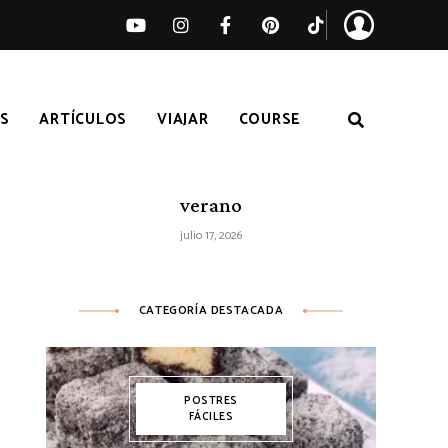
S
ARTÍCULOS
VIAJAR
COURSE
Ensalada de sandía, melocotón y feta
– Receta fácil de ensalada fresca de
verano
julio 17, 2026
CATEGORÍA DESTACADA
POSTRES
FÁCILES