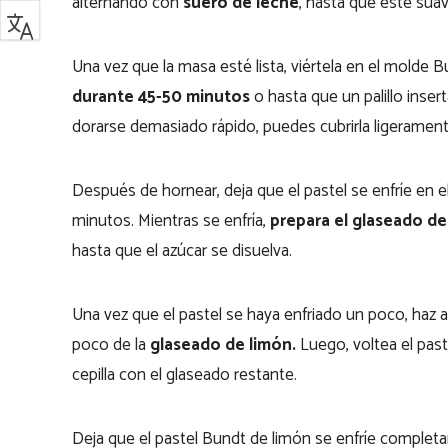
alternando con
suero de leche
, hasta que esté sua
Una vez que la masa esté lista, viértela en el molde
durante 45-50 minutos
o hasta que un palillo insert
dorarse demasiado rápido, puedes cubrirla ligerament
Después de hornear, deja que el pastel se enfríe en e
minutos. Mientras se enfría,
prepara el glaseado de
hasta que el azúcar se disuelva.
Una vez que el pastel se haya enfriado un poco, haz a
poco de la
glaseado de limón.
Luego, voltea el paste
cepilla con el glaseado restante.
Deja que el pastel Bundt de limón se enfríe completa