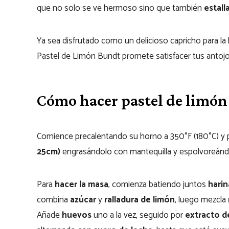
que no solo se ve hermoso sino que también
estall
Ya sea disfrutado como un delicioso capricho para la h
Pastel de Limón Bundt promete satisfacer tus antojos
Cómo hacer pastel de limó
Comience precalentando su horno a 350°F (180°C) y
25cm)
engrasándolo con mantequilla y espolvoreándo
Para
hacer la masa
, comienza batiendo juntos
harin
combina
azúcar
y
ralladura de limón
, luego mezcla
Añade
huevos
uno a la vez, seguido por
extracto de