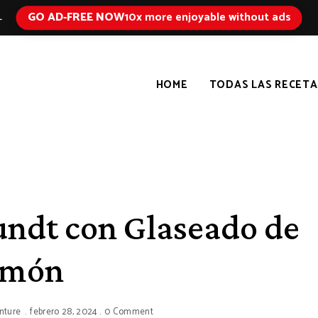
GO AD-FREE NOW
10x more enjoyable without ads
L
HOME
TODAS LAS RECETA
undt con Glaseado de
imón
nture
febrero 28, 2024
0 Comment