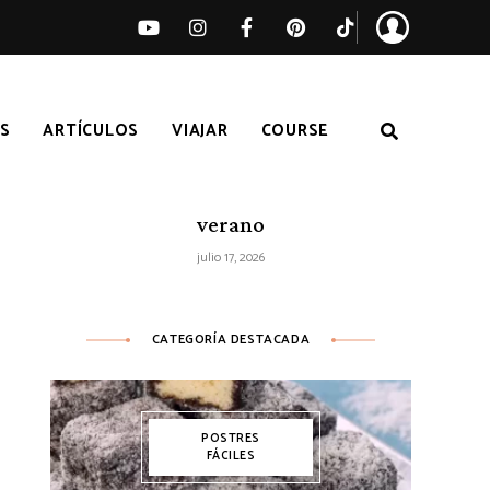
S
ARTÍCULOS
VIAJAR
COURSE
Ensalada de sandía, melocotón y feta
– Receta fácil de ensalada fresca de
verano
julio 17, 2026
CATEGORÍA DESTACADA
POSTRES
FÁCILES