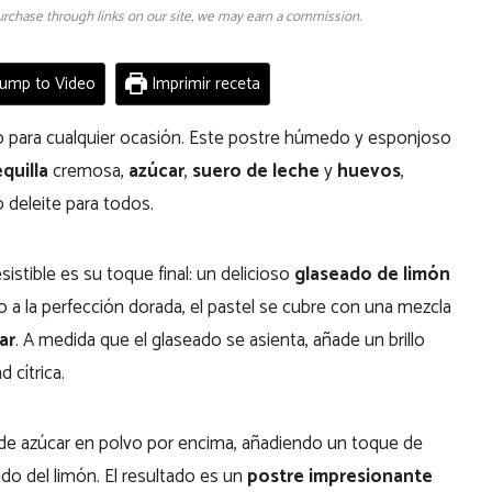
 purchase through links on our site, we may earn a commission.
ump to Video
Imprimir receta
to para cualquier ocasión. Este postre húmedo y esponjoso
quilla
cremosa,
azúcar
,
suero de leche
y
huevos
,
 deleite para todos.
stible es su toque final: un delicioso
glaseado de limón
do a la perfección dorada, el pastel se cubre con una mezcla
ar
. A medida que el glaseado se asienta, añade un brillo
 cítrica.
 de azúcar en polvo por encima, añadiendo un toque de
o del limón. El resultado es un
postre impresionante