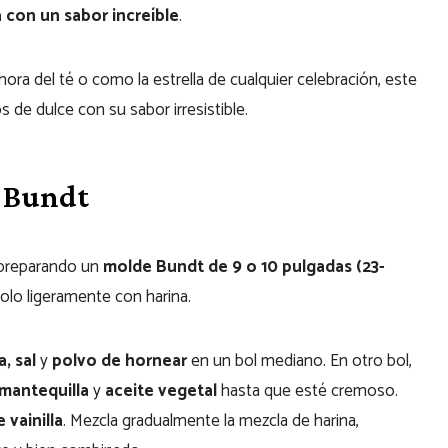
a con un sabor increíble
.
ora del té o como la estrella de cualquier celebración, este
 de dulce con su sabor irresistible.
n Bundt
 preparando un
molde Bundt de 9 o 10 pulgadas (23-
lo ligeramente con harina.
a,
sal
y
polvo de hornear
en un bol mediano. En otro bol,
mantequilla
y
aceite vegetal
hasta que esté cremoso.
 vainilla
. Mezcla gradualmente la mezcla de harina,