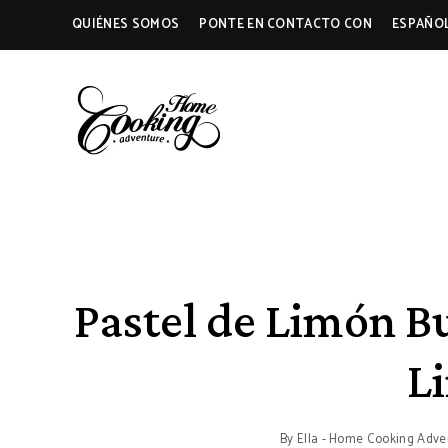
QUIÉNES SOMOS
PONTE EN CONTACTO CON
ESPAÑO
HOME
A
Food
Blog
COOKING
with
Tested
Recipes
ADVENTURE
Using
Everyday
Ingredients
Pastel de Limón B
L
By
Ella - Home Cooking Adve