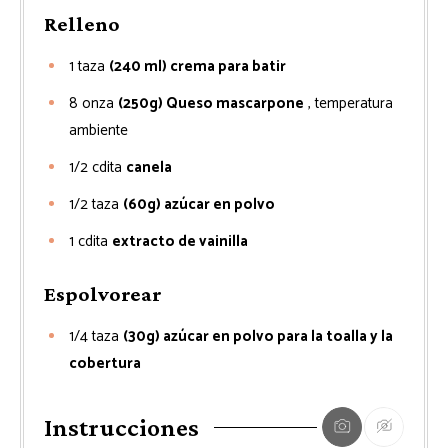
Relleno
1
taza
(240 ml) crema para batir
8
onza
(250g) Queso mascarpone
, temperatura
ambiente
1/2
cdita
canela
1/2
taza
(60g) azúcar en polvo
1
cdita
extracto de vainilla
Espolvorear
1/4
taza
(30g) azúcar en polvo para la toalla y la
cobertura
Instrucciones