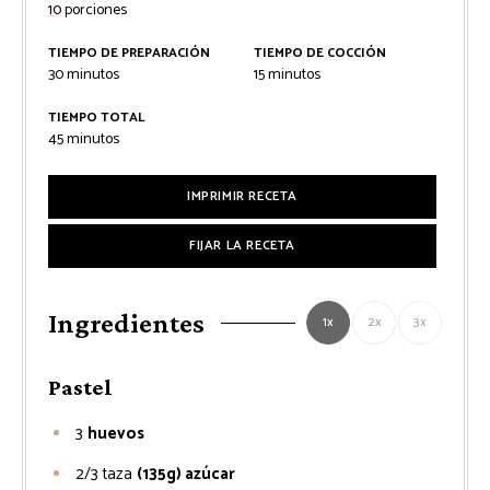
10
porciones
TIEMPO DE PREPARACIÓN
TIEMPO DE COCCIÓN
minutos
minutos
30
minutos
15
minutos
TIEMPO TOTAL
minutos
45
minutos
IMPRIMIR RECETA
FIJAR LA RECETA
Ingredientes
1x
2x
3x
Pastel
3
huevos
2/3
taza
(135g) azúcar