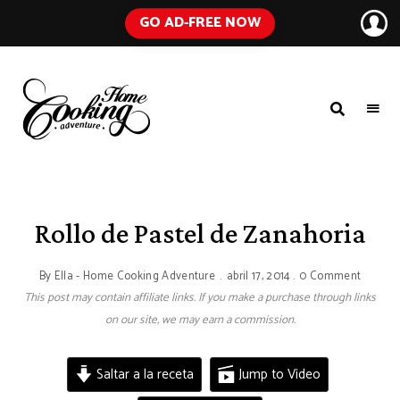
GO AD-FREE NOW
HOME
A
Food
COOKING
Blog
with
ADVENTURE
Tested
Recipes
Using
Rollo de Pastel de Zanahoria
Everyday
Ingredients
By
Ella - Home Cooking Adventure
abril 17, 2014
0 Comment
This post may contain affiliate links. If you make a purchase through links
on our site, we may earn a commission.
Saltar a la receta
Jump to Video