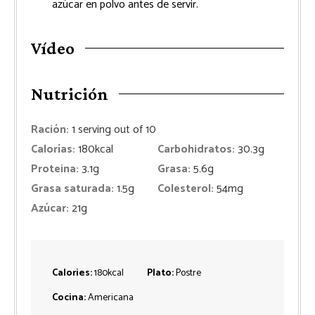
azúcar en polvo antes de servir.
Vídeo
Nutrición
Ración:
1
serving out of 10
Calorías:
180
kcal
Carbohidratos:
30.3
g
Proteina:
3.1
g
Grasa:
5.6
g
Grasa saturada:
1.5
g
Colesterol:
54
mg
Azúcar:
21
g
Calories:
180
kcal
Plato:
Postre
Cocina:
Americana