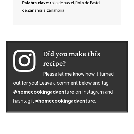
Palabra clave:
rollo de pastel, Rollo de Pastel
de Zanahoria, zanahoria
Did you make this
recipe?
Please let me know how it turned
out for you! Leave a comment below and tag
@homecookingadventure
on Instagram and
hashtag it
#homecookingadventure
.