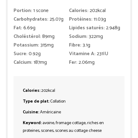
Portion:
1
scone
Calories:
202
kcal
Carbohydrates:
25.07
g
Protéines:
11.03
g
Fat:
6.69
g
Lipides saturés:
2.948
g
Choléstérol:
89
mg
Sodium:
322
mg
Potassium:
315
mg
Fibre:
3.1
g
Sucre:
0.92
g
Vitamine A:
231
IU
Calcium:
187
mg
Fer:
2.06
mg
Calories:
202
kcal
Type de plat:
Collation
Cuisine:
Américaine
Keyword:
avoine, fromage cottage, riches en
proteines, scones, scones au cottage cheese