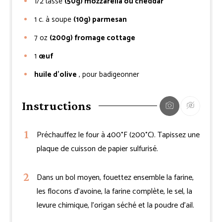
1/2
tasse
(50g) mozzarella ou cheddar
1
c. à soupe
(10g) parmesan
7
oz
(200g) fromage cottage
1
œuf
huile d’olive
, pour badigeonner
Instructions
Préchauffez le four à 400°F (200°C). Tapissez une
plaque de cuisson de papier sulfurisé.
Dans un bol moyen, fouettez ensemble la farine,
les flocons d’avoine, la farine complète, le sel, la
levure chimique, l’origan séché et la poudre d’ail.