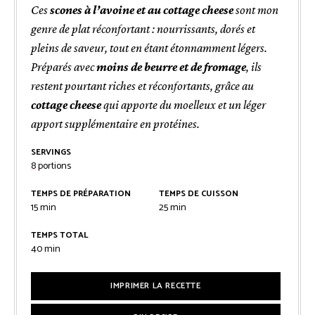
Ces
scones à l’avoine et au cottage cheese
sont mon
genre de plat réconfortant : nourrissants, dorés et
pleins de saveur, tout en étant étonnamment légers.
Préparés avec
moins de beurre et de fromage
, ils
restent pourtant riches et réconfortants, grâce au
cottage cheese
qui apporte du moelleux et un léger
apport supplémentaire en protéines.
SERVINGS
8
portions
TEMPS DE PRÉPARATION
TEMPS DE CUISSON
minutes
minutes
15
min
25
min
TEMPS TOTAL
minutes
40
min
IMPRIMER LA RECETTE