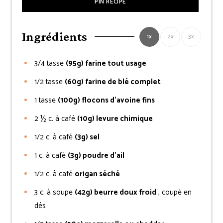
PIN RECIPE
Ingrédients
1x
2x
3x
3/4
tasse
(95g) farine tout usage
1/2
tasse
(60g) farine de blé complet
1
tasse
(100g) flocons d’avoine fins
2 ½
c. à café
(10g) levure chimique
1/2
c. à café
(3g) sel
1
c. à café
(3g) poudre d’ail
1/2
c. à café
origan séché
3
c. à soupe
(42g) beurre doux froid
, coupé en
dés