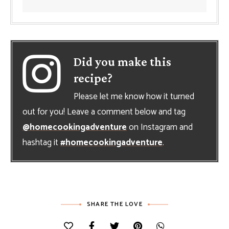
Did you make this
recipe?
Please let me know how it turned
out for you! Leave a comment below and tag
@homecookingadventure
on Instagram and
hashtag it
#homecookingadventure
.
SHARE THE LOVE