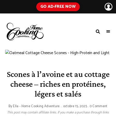
GO AD-FREE NOW
HOME
A
Food
COOKING
Blog
with
ADVENTURE
Tested
Recipes
Using
Everyday
Ingredients
Scones à l’avoine et au cottage
cheese – riches en protéines,
légers et salés
By
Ella - Home Cooking Adventure
octobre 15, 2025
0 Comment
This post may contain affiliate links. If you make a purchase through links