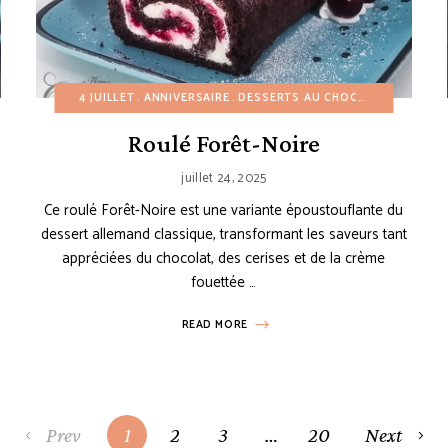
S SANS CUISSON
4 JUILLET
NOËL
ANNIVERSAIRE
RECETTES À PETIT BUDGET
DESSERTS AU CHOCOLAT
RECETTES AMÉRICAI
DESSER
Roulé Forêt-Noire
juillet 24, 2025
Ce roulé Forêt-Noire est une variante époustouflante du
dessert allemand classique, transformant les saveurs tant
appréciées du chocolat, des cerises et de la crème
fouettée …
READ MORE
Prev
1
2
3
…
20
Next