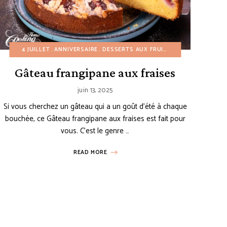
NES
TS AUX FRUITS
RECETTES DE COLLATIONS
4 JUILLET
DESSERTS FACILES
ANNIVERSAIRE
RECETTES DE MINI-DESSERTS
DESSERTS AUX FRUITS
ÉTÉ
GÂTEAUX
HIVER
DESSERTS FACIL
NOËL
RECETTES 
RECETTE
Gâteau frangipane aux fraises
juin 13, 2025
Si vous cherchez un gâteau qui a un goût d’été à chaque
bouchée, ce Gâteau frangipane aux fraises est fait pour
vous. C’est le genre …
READ MORE