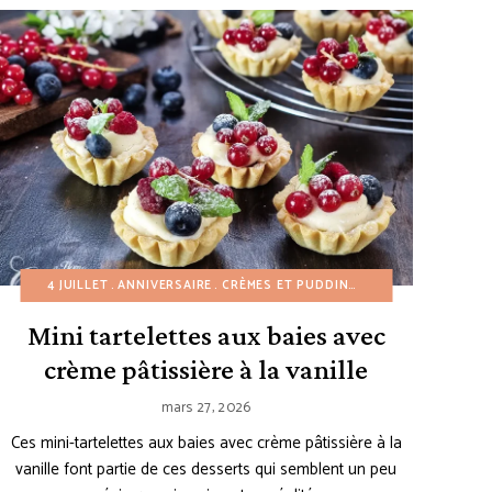
CETTES AMÉRICAINES
NOËL
PÂQUES
4 JUILLET
PLATS D'ACCOMPAGNEMENT
ANNIVERSAIRE
RECETTES DE TARTE
CRÈMES ET PUDDINGS
SAINT VALENTIN
PRINTEMPS
DESSERTS AUX F
RECETTES À PE
SANS ŒUF
Mini tartelettes aux baies avec
crème pâtissière à la vanille
mars 27, 2026
Ces mini-tartelettes aux baies avec crème pâtissière à la
vanille font partie de ces desserts qui semblent un peu