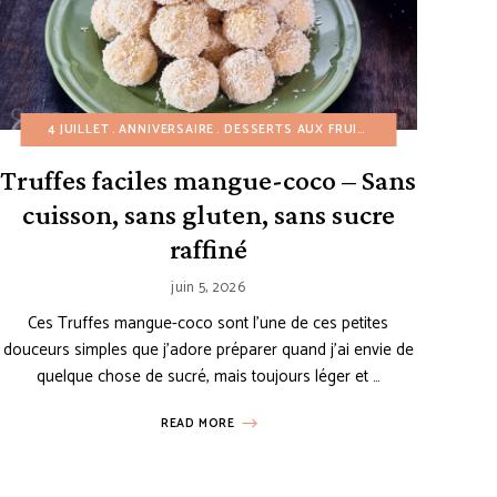
 PETIT BUDGET
ÈMES ET PUDDINGS
4 JUILLET
RECETTES AMÉRICAINES
ANNIVERSAIRE
DESSERTS AUX FRUITS
DESSERTS AUX FRUITS
RECETTES DE TARTE
DESSERTS FACILES
DESSERTS FACIL
RECETTES E
ÉTÉ
GÂT
Truffes faciles mangue-coco – Sans
cuisson, sans gluten, sans sucre
raffiné
juin 5, 2026
Ces Truffes mangue-coco sont l’une de ces petites
douceurs simples que j’adore préparer quand j’ai envie de
quelque chose de sucré, mais toujours léger et …
READ MORE