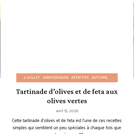
ERTS FACILES
4 JUILLET
ÉTÉ
PÂQUES
ANNIVERSAIRE
PRINTEMPS
APÉRITIFS
RECETTES À PETIT BUDGET
AUTOMNE
ÉTÉ
HIVER
RE
Tartinade d’olives et de feta aux
olives vertes
avril 15, 2026
Cette tartinade d’olives et de feta est l’une de ces recettes
simples qui semblent un peu spéciales à chaque fois que