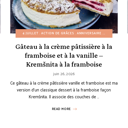
ERTS FACILES
4 JUILLET
DESSERTS SANS CUISSON
ACTION DE GRÂCES
ÉTÉ
ANNIVERSAIRE
PÂTISSERIES
AUTOMNE
RECETTES À
CR
Gâteau à la crème pâtissière à la
framboise et à la vanille –
Kremšnita à la framboise
juin 26, 2026
Ce gâteau à la crème pâtissière vanille et framboise est ma
version d’un classique dessert à la framboise façon
Kremšnita. Il associe des couches de …
READ MORE