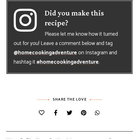
Did you make this
recipe?
Please let me know how it turned
out for you! Leave a comment below and tag
@homecookingadventure
on Instagram and
hashtag it
#homecookingadventure
.
SHARE THE LOVE