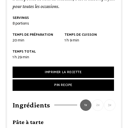
pour toutes les occasions.
SERVINGS
8
portions
TEMPS DE PRÉPARATION
TEMPS DE CUISSON
minutes
heure
minutes
20
min
1
h
9
min
TEMPS TOTAL
heure
minutes
1
h
29
min
IMPRIMER LA RECETTE
PIN RECIPE
Ingrédients
1x
2x
3x
Pâte à tarte