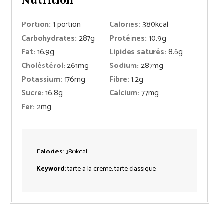
Portion:
1
portion
Calories:
380
kcal
Carbohydrates:
287
g
Protéines:
10.9
g
Fat:
16.9
g
Lipides saturés:
8.6
g
Choléstérol:
261
mg
Sodium:
287
mg
Potassium:
176
mg
Fibre:
1.2
g
Sucre:
16.8
g
Calcium:
77
mg
Fer:
2
mg
Calories:
380
kcal
Keyword:
tarte a la creme, tarte classique