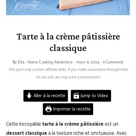
Tarte à la crème pâtissière
classique
By
Ella - Home Cooking Adventure
mars 9, 2024
0 Comment
This post may contain affiliate links. If you make a purchase through links
on our site, we may earn a commission.
Aller à la recette
Jump to Video
Imprimer la recette
Cette incroyable
tarte à la crème pâtissière
est un
dessert classique
à la texture riche et onctueuse. Avec