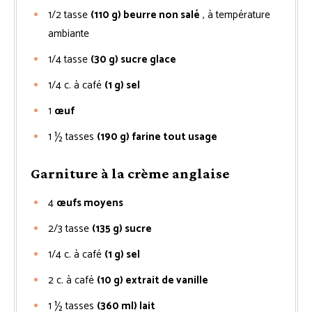
1/2
tasse
(110 g) beurre non salé
, à température
ambiante
1/4
tasse
(30 g) sucre glace
1/4
c. à café
(1 g) sel
1
œuf
1 ½
tasses
(190 g) farine tout usage
Garniture à la crème anglaise
4
œufs moyens
2/3
tasse
(135 g) sucre
1/4
c. à café
(1 g) sel
2
c. à café
(10 g) extrait de vanille
1 ½
tasses
(360 ml) lait