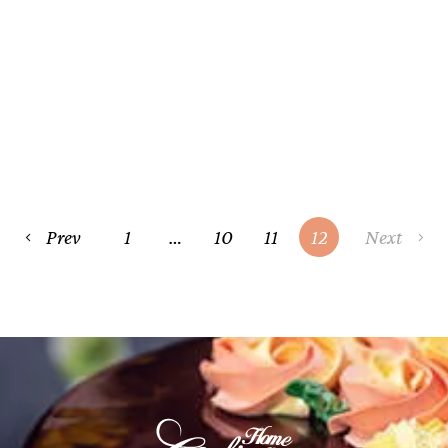
Prev
1
…
10
11
12
Next