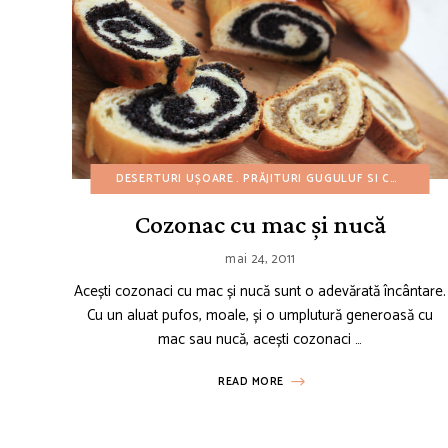
DESERTURI UȘOARE
PRĂJITURI GUGULUF SI CHECURI
Cozonac cu mac și nucă
mai 24, 2011
Acești cozonaci cu mac și nucă sunt o adevărată încântare.
Cu un aluat pufos, moale, și o umplutură generoasă cu
mac sau nucă, acești cozonaci …
READ MORE