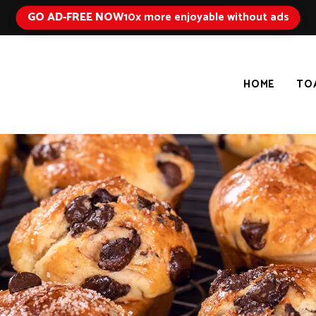
GO AD-FREE NOW
10x more enjoyable without ads
HOME
TO