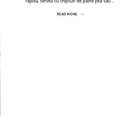
rapidă, servită cu chipsuri de pâine pita sau …
READ MORE
REȚETE DE IARNĂ
REȚETE DE PÂINE
REȚETE DE PRIMĂVARĂ
REȚETE D