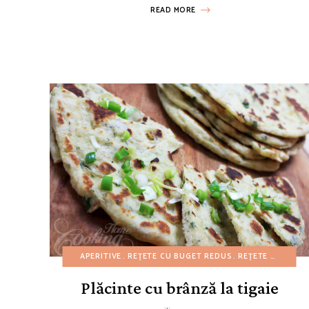
READ MORE
APERITIVE
REȚETE CU BUGET REDUS
REȚETE DE GUSTĂRI
Plăcinte cu brânză la tigaie