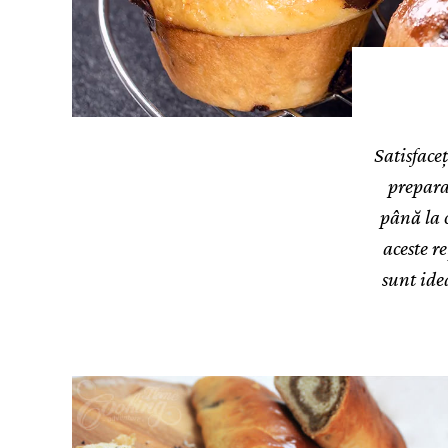
Satisfaceț
preparat
până la o
aceste r
sunt ide