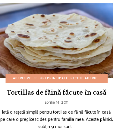
EȚETE DE GUSTĂRI
REȚETE DE SUPE
APERITIVE
REȚETE DE TOAMNĂ
FELURI PRINCIPALE
REȚETE DE IARNĂ
REȚETE DE PRIMĂVARĂ
REȚETE DE ZIUA RECUNOȘTINȚEI
REȚETE AMERICANE
REȚETE CU BU
REȚETE DE 
RE
Tortillas de făină făcute în casă
aprilie 14, 2011
Iată o rețetă simplă pentru tortillas de făină făcute în casă,
pe care o pregătesc des pentru familia mea. Aceste pâinici,
subțiri și moi sunt …