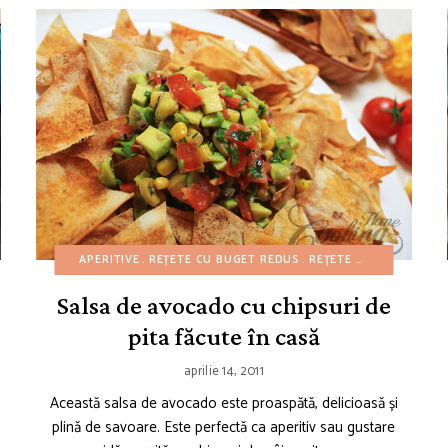
CU CARTOFI
REȚETE DE CRĂCIUN
APERITIVE
REȚETE CU BUGET REDUS
REȚETE DE GUSTĂRI
REȚETE DE CRĂCIUN
REȚETE DE IARNĂ
R
Salsa de avocado cu chipsuri de
pita făcute în casă
aprilie 14, 2011
Această salsa de avocado este proaspătă, delicioasă și
plină de savoare. Este perfectă ca aperitiv sau gustare