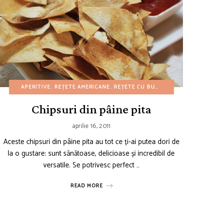
INE
REȚETE DE PAȘTI
REȚETE CU CARTOFI
APERITIVE
REȚETE AMERICANE
REȚETE DE PATISERIE
REȚETE DE 4 IULIE
REȚETE CU BUGET REDUS
REȚETE DE PRIMĂVARĂ
REȚETE DE CRĂCIUN
REȚETE 
REȚET
REȚET
Chipsuri din pâine pita
aprilie 16, 2011
Aceste chipsuri din pâine pita au tot ce ți-ai putea dori de
la o gustare: sunt sănătoase, delicioase și incredibil de
versatile. Se potrivesc perfect …
READ MORE