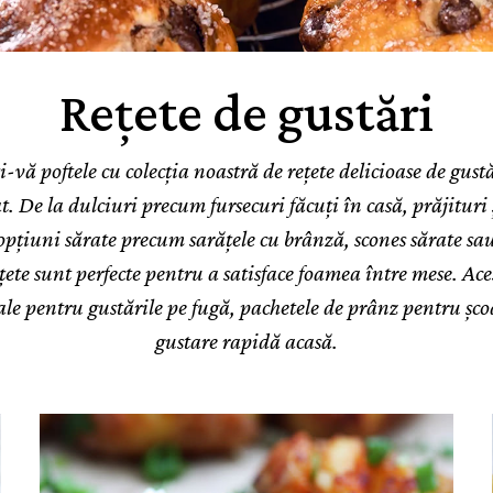
Rețete de gustări
i-vă poftele cu colecția noastră de rețete delicioase de gust
. De la dulciuri precum fursecuri făcuți în casă, prăjituri 
pțiuni sărate precum sarățele cu brânză, scones sărate sau
ețete sunt perfecte pentru a satisface foamea între mese. Aces
ale pentru gustările pe fugă, pachetele de prânz pentru șco
gustare rapidă acasă.