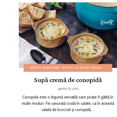
REȚETE AMERICANE
REȚETE CU BUGET REDUS
REȚETE 
Supă cremă de conopidă
aprilie 15, 2011
Conopida este o legumă versatilă care poate fi gătită în
multe moduri. Fie savurată crudă în salate, ca în această
salată de broccoli și conopidă, …