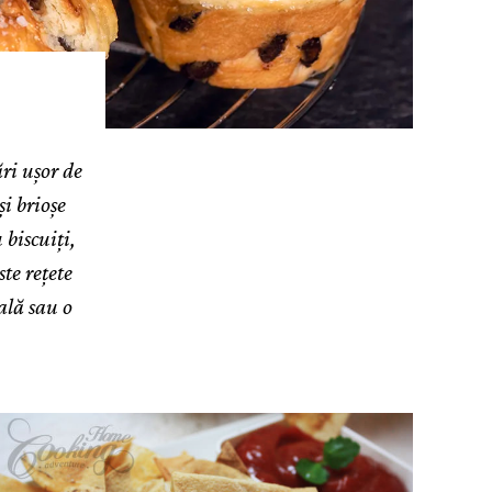
ări ușor de
și brioșe
 biscuiți,
te rețete
ală sau o