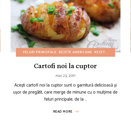
REȚETE DE CRĂCIUN
FELURI PRINCIPALE
REȚETE DE GUSTĂRI
REȚETE AMERICANE
REȚETE DE IARNĂ
REȚETE CU BUGET REDUS
REȚETE DE PÂ
Cartofi noi la cuptor
mai 23, 2011
Acești cartofi noi la cuptor sunt o garnitură delicioasă și
ușor de pregătit, care merge de minune cu o mulțime de
feluri principale, de la …
READ MORE