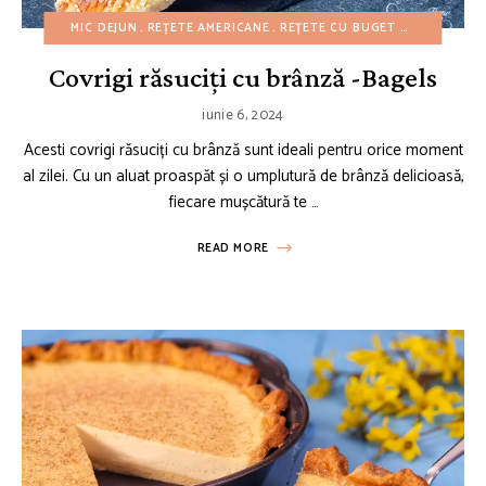
MIC DEJUN
REȚETE AMERICANE
REȚETE CU BUGET REDUS
REȚE
Covrigi răsuciți cu brânză -Bagels
iunie 6, 2024
Acesti covrigi răsuciți cu brânză sunt ideali pentru orice moment
al zilei. Cu un aluat proaspăt și o umplutură de brânză delicioasă,
fiecare mușcătură te …
READ MORE