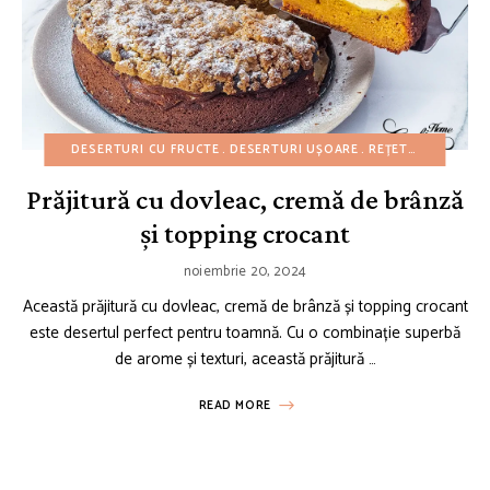
DESERTURI CU FRUCTE
DESERTURI UȘOARE
REȚETE AMERICANE
Prăjitură cu dovleac, cremă de brânză
și topping crocant
noiembrie 20, 2024
Această prăjitură cu dovleac, cremă de brânză și topping crocant
este desertul perfect pentru toamnă. Cu o combinație superbă
de arome și texturi, această prăjitură …
READ MORE