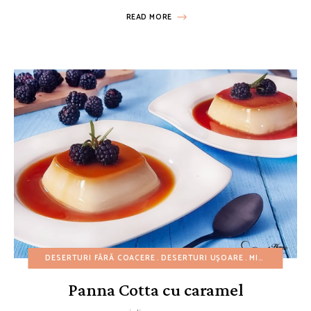
READ MORE
DESERTURI FĂRĂ COACERE
DESERTURI UȘOARE
MINI PRĂJITURI
Panna Cotta cu caramel