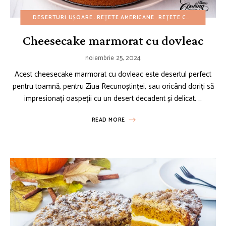
DESERTURI UȘOARE
REȚETE AMERICANE
REȚETE CU BUGET REDUS
Cheesecake marmorat cu dovleac
noiembrie 25, 2024
Acest cheesecake marmorat cu dovleac este desertul perfect
pentru toamnă, pentru Ziua Recunoștinței, sau oricând doriți să
impresionați oaspeții cu un desert decadent și delicat. …
READ MORE