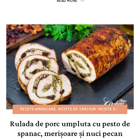
READ MORE
REȚETE AMERICANE
REȚETE DE CRĂCIUN
REȚETE DE TOAMNĂ
F
Rulada de porc umpluta cu pesto de
spanac, merișoare și nuci pecan