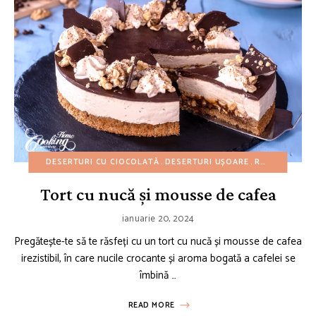
DESERTURI CU CIOCOLATĂ
DESERTURI UȘOARE
REȚETE AMERICANE
Tort cu nucă și mousse de cafea
ianuarie 20, 2024
Pregătește-te să te răsfeți cu un tort cu nucă și mousse de cafea
irezistibil, în care nucile crocante și aroma bogată a cafelei se
îmbină …
READ MORE