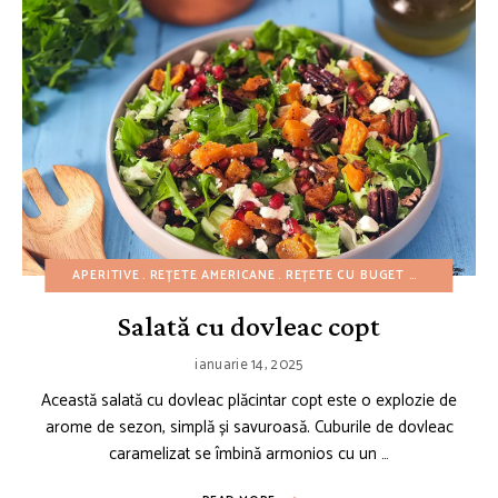
APERITIVE
REȚETE AMERICANE
REȚETE CU BUGET REDUS
REȚE
Salată cu dovleac copt
ianuarie 14, 2025
Această salată cu dovleac plăcintar copt este o explozie de
arome de sezon, simplă și savuroasă. Cuburile de dovleac
caramelizat se îmbină armonios cu un …