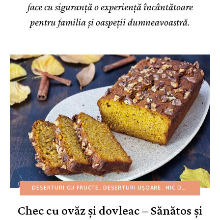
face cu siguranță o experiență încântătoare
pentru familia și oaspeții dumneavoastră.
DESERTURI CU FRUCTE
DESERTURI UȘOARE
MIC DEJUN
PRĂJIT
Chec cu ovăz și dovleac – Sănătos și