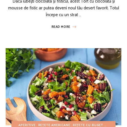
Dacă iubești ciocolata și fisticul, acest Tort cu ciocolată și
mousse de fistic ar putea deveni noul tău desert favorit. Totul
începe cu un strat …
READ MORE
APERITIVE
REȚETE AMERICANE
REȚETE CU BUGET REDUS
REȚE