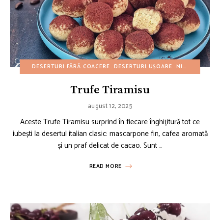
DESERTURI FĂRĂ COACERE
DESERTURI UȘOARE
MINI PRĂJITURI
Trufe Tiramisu
august 12, 2025
Aceste Trufe Tiramisu surprind în fiecare înghițitură tot ce
iubești la desertul italian clasic: mascarpone fin, cafea aromată
și un praf delicat de cacao. Sunt …
READ MORE