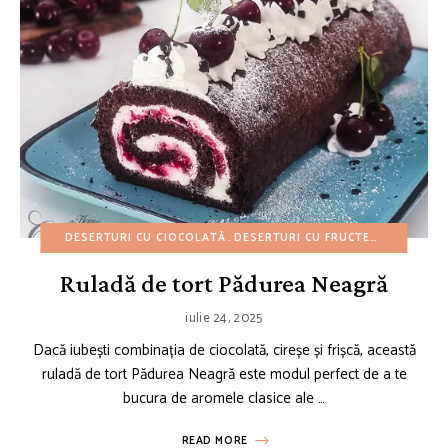
DESERTURI CU CIOCOLATĂ
DESERTURI CU FRUCTE
DESERTURI
Ruladă de tort Pădurea Neagră
iulie 24, 2025
Dacă iubești combinația de ciocolată, cireșe și frișcă, această
ruladă de tort Pădurea Neagră este modul perfect de a te
bucura de aromele clasice ale …
READ MORE