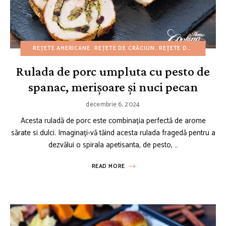
REȚETE AMERICANE
REȚETE DE CRĂCIUN
REȚETE DE TOAMNĂ
F
Rulada de porc umpluta cu pesto de
spanac, merișoare și nuci pecan
decembrie 6, 2024
Acesta ruladă de porc este combinația perfectă de arome
sărate si dulci. Imaginați-vă tăind acesta rulada fragedă pentru a
dezvălui o spirala apetisanta, de pesto, …
READ MORE