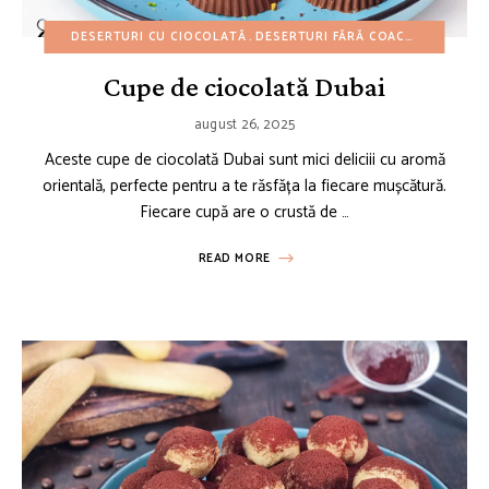
DESERTURI CU CIOCOLATĂ
DESERTURI FĂRĂ COACERE
MINI PR
Cupe de ciocolată Dubai
august 26, 2025
Aceste cupe de ciocolată Dubai sunt mici deliciii cu aromă
orientală, perfecte pentru a te răsfăța la fiecare mușcătură.
Fiecare cupă are o crustă de …
READ MORE