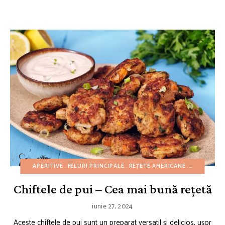
APERITIVE
FELURI PRINCIPALE
REȚETE AMERICANE
REȚETE CU
Chiftele de pui – Cea mai bună rețetă
iunie 27, 2024
Aceste chiftele de pui sunt un preparat versatil și delicios, ușor