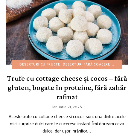
DESERTURI CU FRUCTE
DESERTURI FĂRĂ COACERE
DESERTURI
Trufe cu cottage cheese și cocos – fără
gluten, bogate în proteine, fără zahăr
rafinat
ianuarie 21, 2026
Aceste trufe cu cottage cheese și cocos sunt una dintre acele
mici surprize dulci care te cuceresc instant. Îmi doream ceva
dulce, dar ușor; hrănitor, …