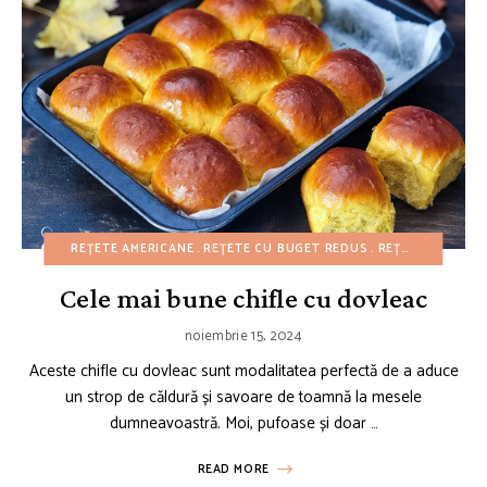
REȚETE AMERICANE
REȚETE CU BUGET REDUS
REȚETE DE CRĂCIUN
Cele mai bune chifle cu dovleac
noiembrie 15, 2024
Aceste chifle cu dovleac sunt modalitatea perfectă de a aduce
un strop de căldură și savoare de toamnă la mesele
dumneavoastră. Moi, pufoase și doar …
READ MORE