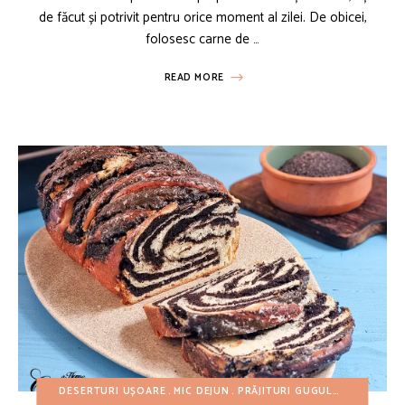
de făcut și potrivit pentru orice moment al zilei. De obicei,
folosesc carne de …
READ MORE
DESERTURI UȘOARE
MIC DEJUN
PRĂJITURI GUGULUF SI CHECURI