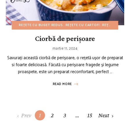
REȚETE CU BUGET REDUS
REȚETE CU CARTOFI
REȚETE DE CRĂCIUN
Ciorbă de perișoare
martie 11, 2024
Savurați această ciorbă de perișoare, o rețetă ușor de preparat
si foarte delicioasă. Făcută cu perișoare fragede și legume
proaspete, este un preparat reconfortant, perfect …
READ MORE
Posts
Prev
1
2
3
…
15
Next
navigation