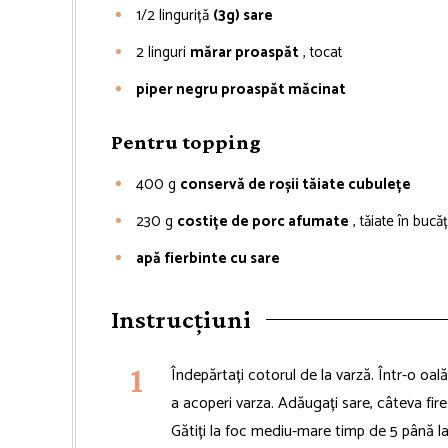
1/2
linguriță
(3g) sare
2
linguri
mărar proaspăt
, tocat
piper negru proaspăt măcinat
Pentru topping
400
g
conservă de roșii tăiate cubulețe
230
g
costițe de porc afumate
, tăiate în bucă
apă fierbinte cu sare
Instrucțiuni
Îndepărtați cotorul de la varză. Într-o oal
a acoperi varza. Adăugați sare, câteva fire
Gătiți la foc mediu-mare timp de 5 până la 