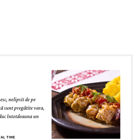
sc, nelipsit de pe
 că sunt pregătite vara,
aduc întotdeauna un
AL TIME