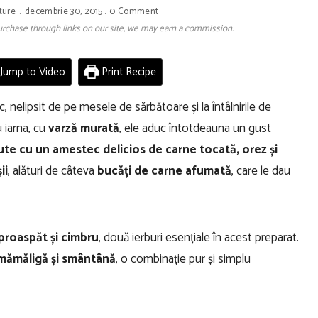
ture
decembrie 30, 2015
0 Comment
 purchase through links on our site, we may earn a commission.
Jump to Video
Print Recipe
 nelipsit de pe mesele de sărbătoare și la întâlnirile de
u iarna, cu
varză murată
, ele aduc întotdeauna un gust
te cu un amestec delicios de carne tocată, orez și
ii
, alături de câteva
bucăți de carne afumată
, care le dau
proaspăt și cimbru
, două ierburi esențiale în acest preparat.
 mămăligă și smântână
, o combinație pur și simplu