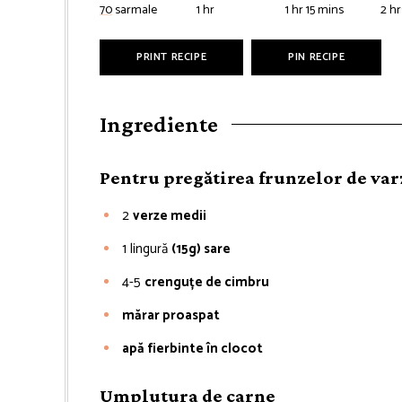
hour
hour
minutes
ho
70
sarmale
1
hr
1
hr
15
mins
2
hr
PRINT RECIPE
PIN RECIPE
Ingrediente
Pentru pregătirea frunzelor de var
2
verze medii
1
lingură
(15g) sare
4-5
crenguțe de cimbru
mărar proaspat
apă fierbinte în clocot
Umplutura de carne