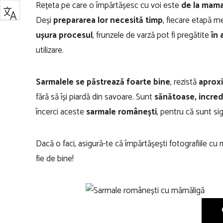
Rețeta pe care o împărtășesc cu voi este
de la mam
Deși
prepararea lor necesită timp
, fiecare etapă me
ușura procesul
, frunzele de varză pot fi pregătite
în 
utilizare.
Sarmalele se păstrează foarte bine
, rezistă
aproxi
fără să își piardă din savoare. Sunt
sănătoase, incredi
încerci aceste
sarmale românești
, pentru că sunt si
Dacă o faci, asigură-te că împărtășești fotografiile cu
fie de bine!