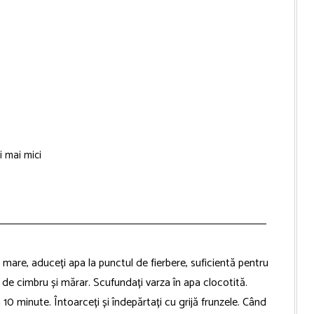
ți mai mici
ă mare, aduceți apa la punctul de fierbere, suficientă pentru
 de cimbru și mărar. Scufundați varza în apa clocotită.
10 minute. Întoarceți și îndepărtați cu grijă frunzele. Când