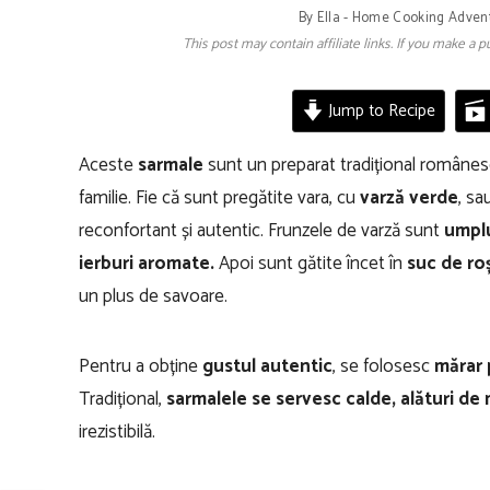
By
Ella - Home Cooking Adven
This post may contain affiliate links. If you make a
Jump to Recipe
Aceste
sarmale
sunt un preparat tradițional românesc,
familie. Fie că sunt pregătite vara, cu
varză verde
, sa
reconfortant și autentic. Frunzele de varză sunt
umplu
ierburi aromate.
Apoi sunt gătite încet în
suc de roș
un plus de savoare.
Pentru a obține
gustul autentic
, se folosesc
mărar 
Tradițional,
sarmalele se servesc calde, alături de
irezistibilă.