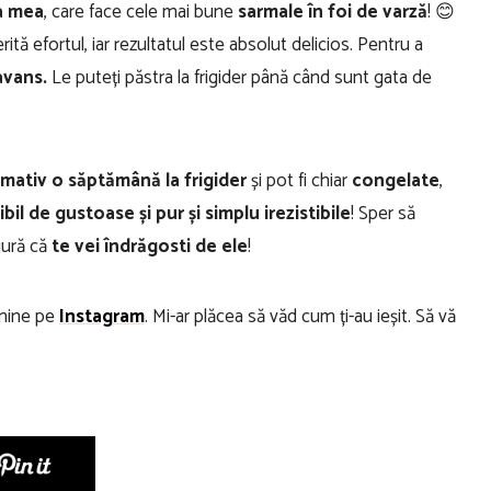
a mea
, care face cele mai bune
sarmale în foi de varză
! 😊
rită efortul, iar rezultatul este absolut delicios. Pentru a
avans.
Le puteți păstra la frigider până când sunt gata de
mativ o săptămână la frigider
și pot fi chiar
congelate
,
bil de gustoase și pur și simplu irezistibile
! Sper să
gură că
te vei îndrăgosti de ele
!
 mine pe
Instagram
. Mi-ar plăcea să văd cum ți-au ieșit. Să vă