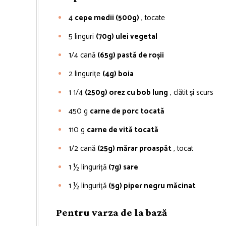
4
cepe medii (500g)
, tocate
5
linguri
(70g) ulei vegetal
1/4
cană
(65g) pastă de roșii
2
lingurițe
(4g) boia
1
1/4
(250g) orez cu bob lung
, clătit și scurs
450
g
carne de porc tocată
110
g
carne de vită tocată
1/2
cană
(25g) mărar proaspăt
, tocat
1 ½
linguriță
(7g) sare
1 ½
linguriță
(5g) piper negru măcinat
Pentru varza de la bază