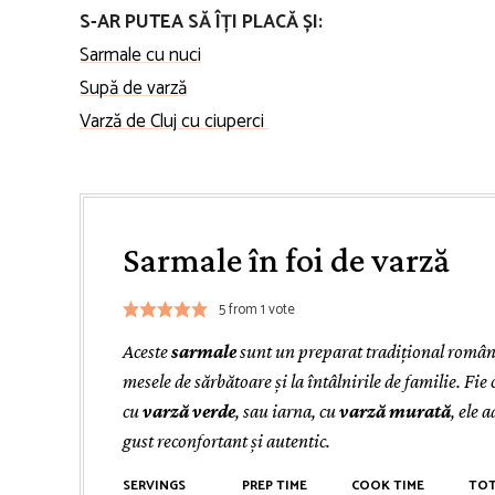
S-AR PUTEA SĂ ÎȚI PLACĂ ȘI:
Sarmale cu nuci
Supă de varză
Varză de Cluj cu ciuperci
Sarmale în foi de varză
5
from 1 vote
Aceste
sarmale
sunt un preparat tradițional române
mesele de sărbătoare și la întâlnirile de familie. Fie
cu
varză verde
, sau iarna, cu
varză murată
, ele 
gust reconfortant și autentic.
SERVINGS
PREP TIME
COOK TIME
TOT