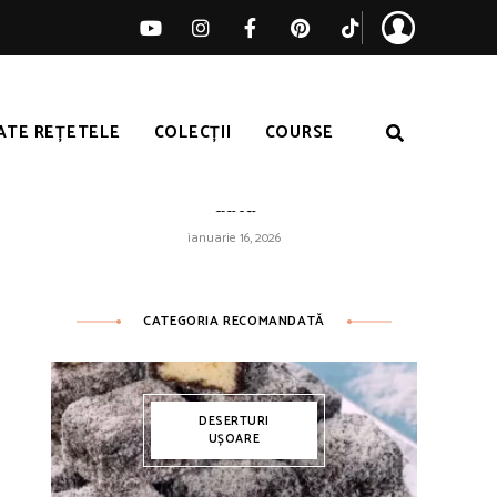
ATE REȚETELE
COLECȚII
COURSE
Orez galben ușor – pufos de fiecare
dată
ianuarie 16, 2026
CATEGORIA RECOMANDATĂ
DESERTURI
UȘOARE