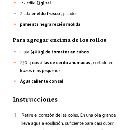
1/2
cdita
(3g) sal
2
cda
eneldo fresco
, picado
pimienta negra recién molida
Para agregar encima de los rollos
1
lata
(400g) de tomates en cubos
230
g
costillas de cerdo ahumadas
, cortado en
trozos más pequeños
Agua caliente con sal
Instrucciones
Retire el corazón de las coles. En una olla grande,
lleva agua a ebullición, suficiente para casi cubrir