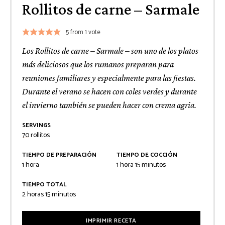
Rollitos de carne – Sarmale
5
from 1 vote
Los Rollitos de carne – Sarmale – son uno de los platos
más deliciosos que los rumanos preparan para
reuniones familiares y especialmente para las fiestas.
Durante el verano se hacen con coles verdes y durante
el invierno también se pueden hacer con crema agria.
SERVINGS
70
rollitos
TIEMPO DE PREPARACIÓN
TIEMPO DE COCCIÓN
hora
hora
minutos
1
hora
1
hora
15
minutos
TIEMPO TOTAL
horas
minutos
2
horas
15
minutos
IMPRIMIR RECETA