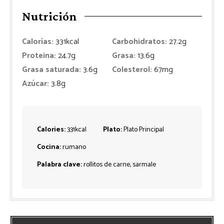
Nutrición
Calorías:
331
kcal
Carbohidratos:
27.2
g
Proteina:
24.7
g
Grasa:
13.6
g
Grasa saturada:
3.6
g
Colesterol:
67
mg
Azúcar:
3.8
g
Calories:
331
kcal
Plato:
Plato Principal
Cocina:
rumano
Palabra clave:
rollitos de carne, sarmale