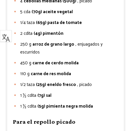
4
cebollas medianas (500g)
, picado
5
cda
(70g) aceite vegetal
1/4
taza
(65g) pasta de tomate
2
cdita
(4g) pimentón
250
g
arroz de grano largo
, enjuagados y
escurridos
450
g
carne de cerdo molida
110
g
carne de res molida
1/2
taza
(25g) eneldo fresco
, picado
1 ½
cdita
(7g) sal
1 ½
cdita
(5g) pimienta negra molida
Para el repollo picado