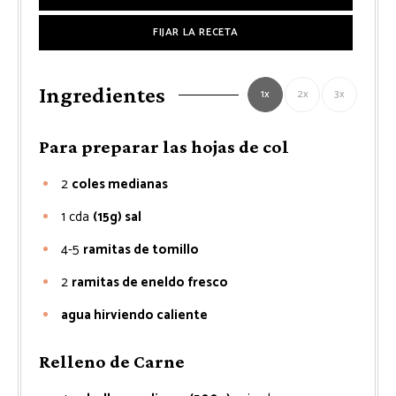
FIJAR LA RECETA
Ingredientes
1x
2x
3x
Para preparar las hojas de col
2
coles medianas
1
cda
(15g) sal
4-5
ramitas de tomillo
2
ramitas de eneldo fresco
agua hirviendo caliente
Relleno de Carne