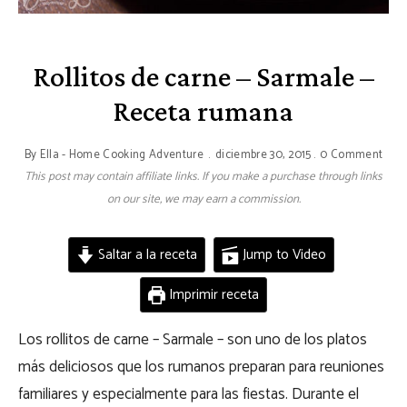
Rollitos de carne – Sarmale –
Receta rumana
By
Ella - Home Cooking Adventure
diciembre 30, 2015
0 Comment
This post may contain affiliate links. If you make a purchase through links
on our site, we may earn a commission.
Saltar a la receta
Jump to Video
Imprimir receta
Los rollitos de carne – Sarmale – son uno de los platos
más deliciosos que los rumanos preparan para reuniones
familiares y especialmente para las fiestas. Durante el