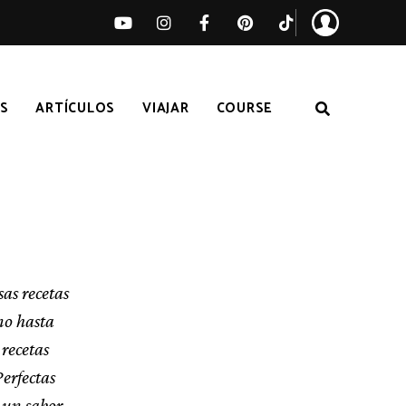
S
ARTÍCULOS
VIAJAR
COURSE
as recetas
no hasta
 recetas
Perfectas
n un sabor